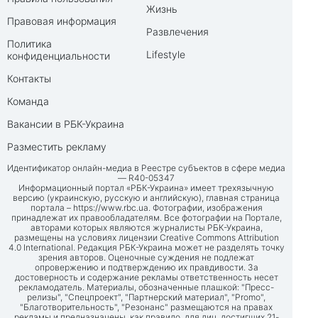
Жизнь
Правовая информация
Развлечения
Политика
Lifestyle
конфиденциальности
Контакты
Команда
Вакансии в РБК-Украина
Разместить рекламу
Идентификатор онлайн-медиа в Реестре субъектов в сфере медиа
— R40-05347
Информационный портал «РБК-Украина» имеет трехязычную
версию (украинскую, русскую и английскую), главная страница
портала –
https://www.rbc.ua
. Фотографии, изображения
принадлежат их правообладателям. Все фотографии на Портале,
авторами которых являются журналисты РБК-Украина,
размещены на условиях лицензии Creative Commons Attribution
4.0 International. Редакция РБК-Украина может не разделять точку
зрения авторов. Оценочные суждения не подлежат
опровержению и подтверждению их правдивости. За
достоверность и содержание рекламы ответственность несет
рекламодатель. Материалы, обозначенные плашкой: "Пресс-
релизы", "Спецпроект", "Партнерский материал", "Promo",
"Благотворительность", "Резонанс" размещаются на правах
рекламы и предназначены, как правило, для лиц, достигших 21-