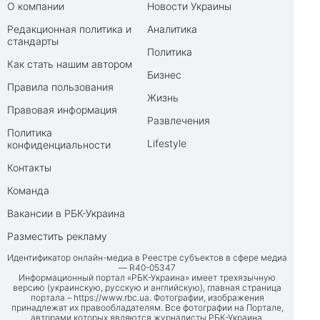
О компании
Новости Украины
Редакционная политика и
Аналитика
стандарты
Политика
Как стать нашим автором
Бизнес
Правила пользования
Жизнь
Правовая информация
Развлечения
Политика
Lifestyle
конфиденциальности
Контакты
Команда
Вакансии в РБК-Украина
Разместить рекламу
Идентификатор онлайн-медиа в Реестре субъектов в сфере медиа
— R40-05347
Информационный портал «РБК-Украина» имеет трехязычную
версию (украинскую, русскую и английскую), главная страница
портала –
https://www.rbc.ua
. Фотографии, изображения
принадлежат их правообладателям. Все фотографии на Портале,
авторами которых являются журналисты РБК-Украина,