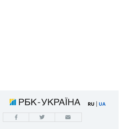
RU
|
UA