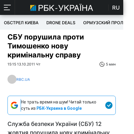
RU
ОБСТРЕЛ КИЕВА
DRONE DEALS
ОРМУЗСКИЙ ПРОЛИВ
СБУ порушила проти
Тимошенко нову
кримінальну справу
15:15 13.10.2011 Чт
5 мин
RBC.UA
Не трать время на шум! Читай только
суть из
РБК-Украина в Google
Служба безпеки України (СБУ) 12
жовтня порушила нову кримінальну