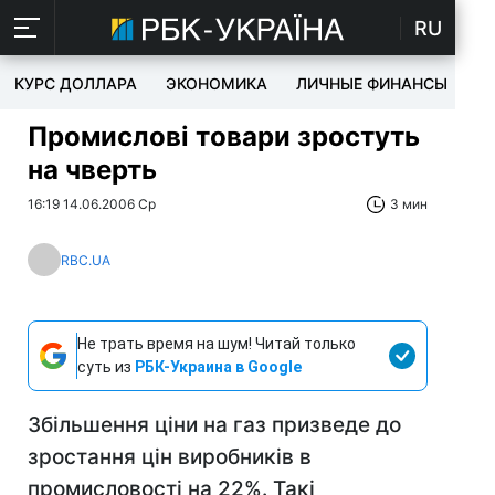
RU
КУРС ДОЛЛАРА
ЭКОНОМИКА
ЛИЧНЫЕ ФИНАНСЫ
T
Промислові товари зростуть
на чверть
16:19 14.06.2006 Ср
3 мин
RBC.UA
Не трать время на шум! Читай только
суть из
РБК-Украина в Google
Збільшення ціни на газ призведе до
зростання цін виробників в
промисловості на 22%. Такі