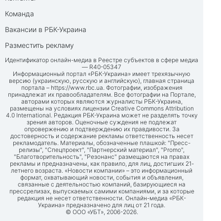
Команда
Вакансии в РБК-Украина
Разместить рекламу
Идентификатор онлайн-медиа в Реестре субъектов в сфере медиа
— R40-05347
Информационный портал «РБК-Украина» имеет трехязычную
версию (украинскую, русскую и английскую), главная страница
портала –
https://www.rbc.ua
. Фотографии, изображения
принадлежат их правообладателям. Все фотографии на Портале,
авторами которых являются журналисты РБК-Украина,
размещены на условиях лицензии Creative Commons Attribution
4.0 International. Редакция РБК-Украина может не разделять точку
зрения авторов. Оценочные суждения не подлежат
опровержению и подтверждению их правдивости. За
достоверность и содержание рекламы ответственность несет
рекламодатель. Материалы, обозначенные плашкой: "Пресс-
релизы", "Спецпроект", "Партнерский материал", "Promo",
"Благотворительность", "Резонанс" размещаются на правах
рекламы и предназначены, как правило, для лиц, достигших 21-
летнего возраста. «Новости компании» – это информационный
формат, охватывающий новости, события и объявления,
связанные с деятельностью компаний, базирующиеся на
прессрелизах, выпускаемых самими компаниями, и за которые
редакция не несет ответственности. Онлайн-медиа «РБК-
Украина» предназначено для лиц от 21 года.
© ООО «УБТ», 2006-2026.