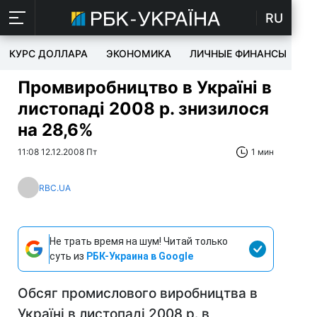
RU
КУРС ДОЛЛАРА
ЭКОНОМИКА
ЛИЧНЫЕ ФИНАНСЫ
T
Промвиробництво в Україні в
листопаді 2008 р. знизилося
на 28,6%
11:08 12.12.2008 Пт
1 мин
RBC.UA
Не трать время на шум! Читай только
суть из
РБК-Украина в Google
Обсяг промислового виробництва в
Україні в листопаді 2008 р. в