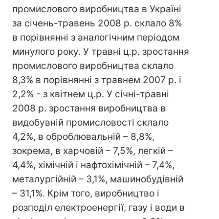
промислового виробництва в Україні
за січень-травень 2008 р. склало 8%
в порівнянні з аналогічним періодом
минулого року. У травні ц.р. зростання
промислового виробництва склало
8,3% в порівнянні з травнем 2007 р. і
2,2% - з квітнем ц.р. У січні-травні
2008 р. зростання виробництва в
видобувній промисловості склало
4,2%, в оброблювальній – 8,8%,
зокрема, в харчовій – 7,5%, легкій –
4,4%, хімічній і нафтохімічній – 7,4%,
металургійній – 3,1%, машинобудівній
– 31,1%. Крім того, виробництво і
розподіл електроенергії, газу і води в