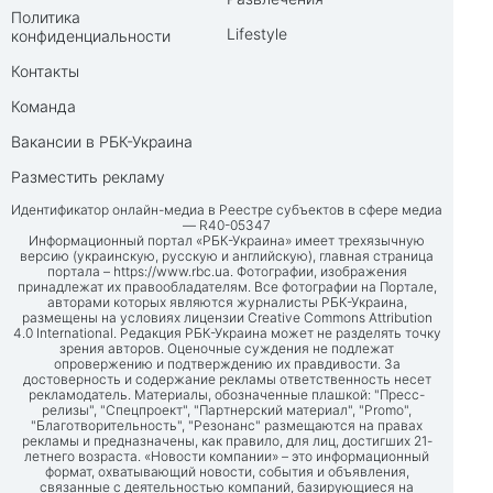
Политика
Lifestyle
конфиденциальности
Контакты
Команда
Вакансии в РБК-Украина
Разместить рекламу
Идентификатор онлайн-медиа в Реестре субъектов в сфере медиа
— R40-05347
Информационный портал «РБК-Украина» имеет трехязычную
версию (украинскую, русскую и английскую), главная страница
портала –
https://www.rbc.ua
. Фотографии, изображения
принадлежат их правообладателям. Все фотографии на Портале,
авторами которых являются журналисты РБК-Украина,
размещены на условиях лицензии Creative Commons Attribution
4.0 International. Редакция РБК-Украина может не разделять точку
зрения авторов. Оценочные суждения не подлежат
опровержению и подтверждению их правдивости. За
достоверность и содержание рекламы ответственность несет
рекламодатель. Материалы, обозначенные плашкой: "Пресс-
релизы", "Спецпроект", "Партнерский материал", "Promo",
"Благотворительность", "Резонанс" размещаются на правах
рекламы и предназначены, как правило, для лиц, достигших 21-
летнего возраста. «Новости компании» – это информационный
формат, охватывающий новости, события и объявления,
связанные с деятельностью компаний, базирующиеся на