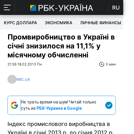
RU
КУРС ДОЛЛАРА
ЭКОНОМИКА
ЛИЧНЫЕ ФИНАНСЫ
T
Промвиробництво в Україні в
січні знизилося на 11,1% у
місячному обчисленні
21:56 18.02.2013 Пн
3 мин
RBC.UA
Не трать время на шум! Читай только
суть из
РБК-Украина в Google
Індекс промислового виробництва в
Україні в січні 2013 р. до січня 2012 р.