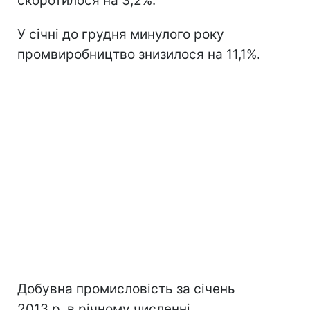
скоротилося на 3,2%.
У січні до грудня минулого року
промвиробництво знизилося на 11,1%.
Добувна промисловість за січень
2013 р. в річному численні