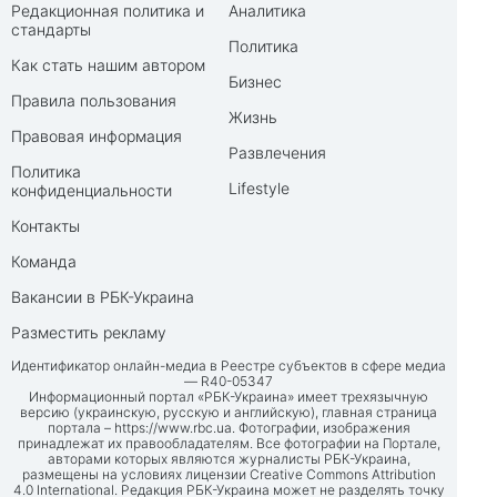
Редакционная политика и
Аналитика
стандарты
Политика
Как стать нашим автором
Бизнес
Правила пользования
Жизнь
Правовая информация
Развлечения
Политика
Lifestyle
конфиденциальности
Контакты
Команда
Вакансии в РБК-Украина
Разместить рекламу
Идентификатор онлайн-медиа в Реестре субъектов в сфере медиа
— R40-05347
Информационный портал «РБК-Украина» имеет трехязычную
версию (украинскую, русскую и английскую), главная страница
портала –
https://www.rbc.ua
. Фотографии, изображения
принадлежат их правообладателям. Все фотографии на Портале,
авторами которых являются журналисты РБК-Украина,
размещены на условиях лицензии Creative Commons Attribution
4.0 International. Редакция РБК-Украина может не разделять точку