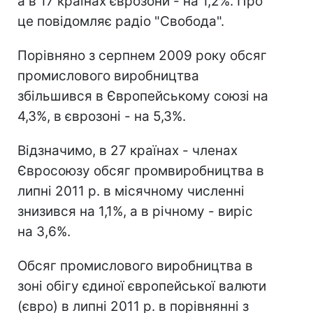
а в 17 країнах єврозони - на 1,2%. Про
це повідомляє радіо "Свобода".
Порівняно з серпнем 2009 року обсяг
промислового виробництва
збільшився в Європейському союзі на
4,3%, в єврозоні - на 5,3%.
Відзначимо, в 27 країнах - членах
Євросоюзу обсяг промвиробництва в
липні 2011 р. в місячному численні
знизився на 1,1%, а в річному - виріс
на 3,6%.
Обсяг промислового виробництва в
зоні обігу єдиної європейської валюти
(євро) в липні 2011 р. в порівнянні з