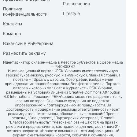
Развлечения
Политика
Lifestyle
конфиденциальности
Контакты
Команда
Вакансии в РБК-Украина
Разместить рекламу
Идентификатор онлайн-медиа в Реестре субъектов в сфере медиа
— R40-05347
Информационный портал «РБК-Украина» имеет трехязычную
версию (украинскую, русскую и английскую), главная страница
портала –
https://www.rbc.ua
. Фотографии, изображения
принадлежат их правообладателям. Все фотографии на Портале,
авторами которых являются журналисты РБК-Украина,
размещены на условиях лицензии Creative Commons Attribution
4.0 International. Редакция РБК-Украина может не разделять точку
зрения авторов. Оценочные суждения не подлежат
опровержению и подтверждению их правдивости. За
достоверность и содержание рекламы ответственность несет
рекламодатель. Материалы, обозначенные плашкой: "Пресс-
релизы", "Спецпроект", "Партнерский материал", "Promo",
"Благотворительность", "Резонанс" размещаются на правах
рекламы и предназначены, как правило, для лиц, достигших 21-
летнего возраста. «Новости компании» – это информационный
формат, охватывающий новости, события и объявления,