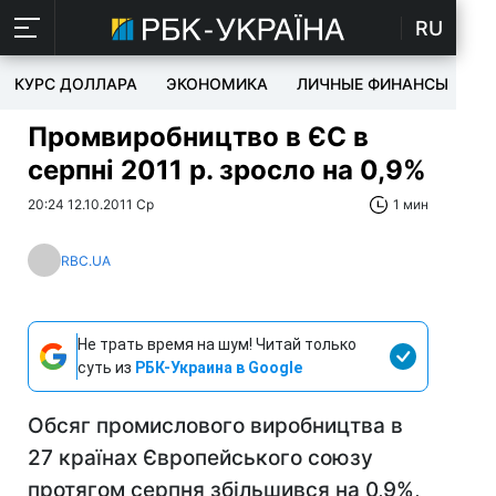
RU
КУРС ДОЛЛАРА
ЭКОНОМИКА
ЛИЧНЫЕ ФИНАНСЫ
T
Промвиробництво в ЄС в
серпні 2011 р. зросло на 0,9%
20:24 12.10.2011 Ср
1 мин
RBC.UA
Не трать время на шум! Читай только
суть из
РБК-Украина в Google
Обсяг промислового виробництва в
27 країнах Європейського союзу
протягом серпня збільшився на 0,9%,