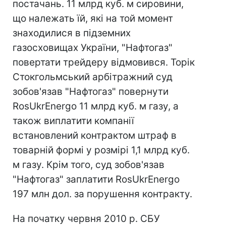
постачань. 11 млрд куб. м сировини,
що належать їй, які на той момент
знаходилися в підземних
газосховищах України, "Нафтогаз"
повертати трейдеру відмовився. Торік
Стокгольмський арбітражний суд
зобов'язав "Нафтогаз" повернути
RosUkrEnergo 11 млрд куб. м газу, а
також виплатити компанії
встановлений контрактом штраф в
товарній формі у розмірі 1,1 млрд куб.
м газу. Крім того, суд зобов'язав
"Нафтогаз" заплатити RosUkrEnergo
197 млн дол. за порушення контракту.
На початку червня 2010 р. СБУ