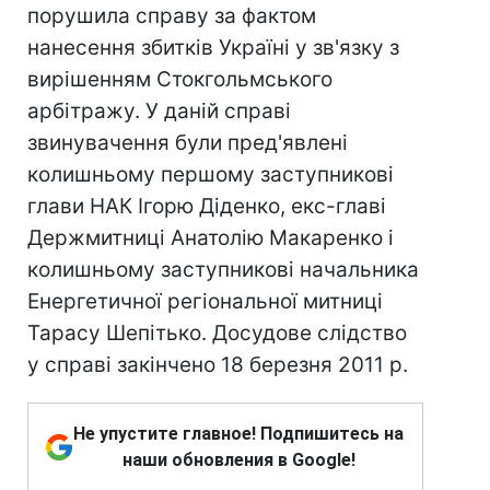
порушила справу за фактом
нанесення збитків Україні у зв'язку з
вирішенням Стокгольмського
арбітражу. У даній справі
звинувачення були пред'явлені
колишньому першому заступникові
глави НАК Ігорю Діденко, екс-главі
Держмитниці Анатолію Макаренко і
колишньому заступникові начальника
Енергетичної регіональної митниці
Тарасу Шепітько. Досудове слідство
у справі закінчено 18 березня 2011 р.
Не упустите главное! Подпишитесь на
наши обновления в Google!