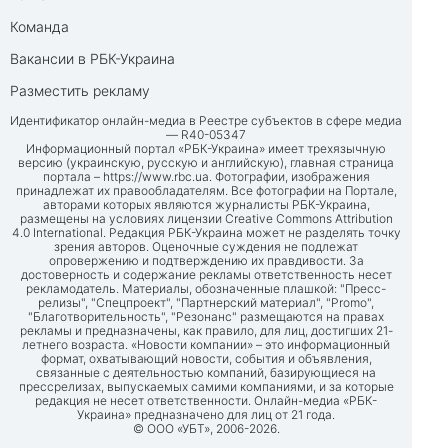
Команда
Вакансии в РБК-Украина
Разместить рекламу
Идентификатор онлайн-медиа в Реестре субъектов в сфере медиа
— R40-05347
Информационный портал «РБК-Украина» имеет трехязычную
версию (украинскую, русскую и английскую), главная страница
портала –
https://www.rbc.ua
. Фотографии, изображения
принадлежат их правообладателям. Все фотографии на Портале,
авторами которых являются журналисты РБК-Украина,
размещены на условиях лицензии Creative Commons Attribution
4.0 International. Редакция РБК-Украина может не разделять точку
зрения авторов. Оценочные суждения не подлежат
опровержению и подтверждению их правдивости. За
достоверность и содержание рекламы ответственность несет
рекламодатель. Материалы, обозначенные плашкой: "Пресс-
релизы", "Спецпроект", "Партнерский материал", "Promo",
"Благотворительность", "Резонанс" размещаются на правах
рекламы и предназначены, как правило, для лиц, достигших 21-
летнего возраста. «Новости компании» – это информационный
формат, охватывающий новости, события и объявления,
связанные с деятельностью компаний, базирующиеся на
прессрелизах, выпускаемых самими компаниями, и за которые
редакция не несет ответственности. Онлайн-медиа «РБК-
Украина» предназначено для лиц от 21 года.
© ООО «УБТ», 2006-2026.