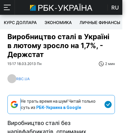
RU
КУРС ДОЛЛАРА
ЭКОНОМИКА
ЛИЧНЫЕ ФИНАНСЫ
T
Виробництво сталі в Україні
в лютому зросло на 1,7%, -
Держстат
15:17 18.03.2013 Пн
2 мин
RBC.UA
Не трать время на шум! Читай только
суть из
РБК-Украина в Google
Виробництво сталі без
напівфабрикатів, отриманих