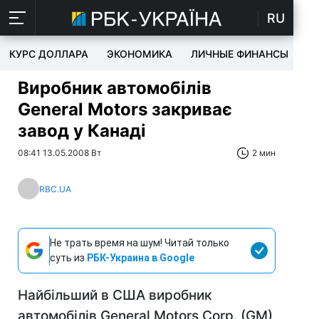
RU
КУРС ДОЛЛАРА
ЭКОНОМИКА
ЛИЧНЫЕ ФИНАНСЫ
T
Виробник автомобілів
General Motors закриває
завод у Канаді
08:41 13.05.2008 Вт
2 мин
RBC.UA
Не трать время на шум! Читай только
суть из
РБК-Украина в Google
Найбільший в США виробник
автомобілів General Motors Corp. (GM)