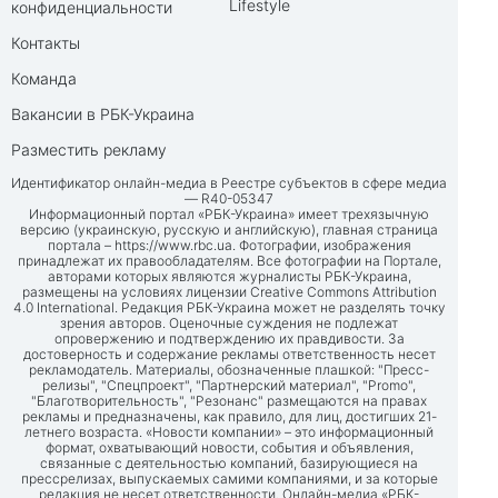
Lifestyle
конфиденциальности
Контакты
Команда
Вакансии в РБК-Украина
Разместить рекламу
Идентификатор онлайн-медиа в Реестре субъектов в сфере медиа
— R40-05347
Информационный портал «РБК-Украина» имеет трехязычную
версию (украинскую, русскую и английскую), главная страница
портала –
https://www.rbc.ua
. Фотографии, изображения
принадлежат их правообладателям. Все фотографии на Портале,
авторами которых являются журналисты РБК-Украина,
размещены на условиях лицензии Creative Commons Attribution
4.0 International. Редакция РБК-Украина может не разделять точку
зрения авторов. Оценочные суждения не подлежат
опровержению и подтверждению их правдивости. За
достоверность и содержание рекламы ответственность несет
рекламодатель. Материалы, обозначенные плашкой: "Пресс-
релизы", "Спецпроект", "Партнерский материал", "Promo",
"Благотворительность", "Резонанс" размещаются на правах
рекламы и предназначены, как правило, для лиц, достигших 21-
летнего возраста. «Новости компании» – это информационный
формат, охватывающий новости, события и объявления,
связанные с деятельностью компаний, базирующиеся на
прессрелизах, выпускаемых самими компаниями, и за которые
редакция не несет ответственности. Онлайн-медиа «РБК-