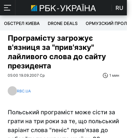
RU
ОБСТРЕЛ КИЕВА
DRONE DEALS
ОРМУЗСКИЙ ПРОЛИВ
Програмісту загрожує
в'язниця за "прив'язку"
лайливого слова до сайту
президента
05:00 19.09.2007 Ср
1 мин
RBC.UA
Польський програміст може сісти за
грати на три роки за те, що польський
варіант слова "пеніс" прив'язав до