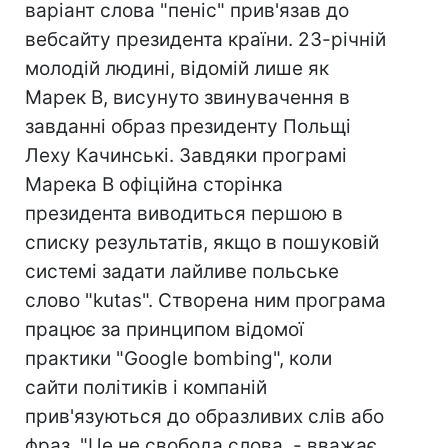
варіант слова "пеніс" прив'язав до
вебсайту президента країни. 23-річній
молодій людині, відомій лише як
Марек В, висунуто звинувачення в
завданні образ президенту Польщі
Леху Качинські. Завдяки програмі
Марека В офіційна сторінка
президента виводиться першою в
списку результатів, якщо в пошуковій
системі задати лайливе польське
слово "kutas". Створена ним програма
працює за принципом відомої
практики "Google bombing", коли
сайти політиків і компаній
прив'язуються до образливих слів або
фраз. "Це не свобода слова, - вважає