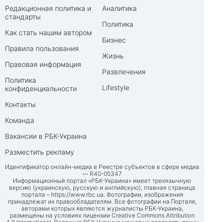
Редакционная политика и
Аналитика
стандарты
Политика
Как стать нашим автором
Бизнес
Правила пользования
Жизнь
Правовая информация
Развлечения
Политика
Lifestyle
конфиденциальности
Контакты
Команда
Вакансии в РБК-Украина
Разместить рекламу
Идентификатор онлайн-медиа в Реестре субъектов в сфере медиа
— R40-05347
Информационный портал «РБК-Украина» имеет трехязычную
версию (украинскую, русскую и английскую), главная страница
портала –
https://www.rbc.ua
. Фотографии, изображения
принадлежат их правообладателям. Все фотографии на Портале,
авторами которых являются журналисты РБК-Украина,
размещены на условиях лицензии Creative Commons Attribution