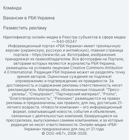
Команда
Вакансии в РБК-Украина
Разместить рекламу
Идентификатор онлайн-медиа в Реестре субъектов в сфере медиа
— R40-05347
Информационный портал «РБК-Украина» имеет трехязычную
версию (украинскую, русскую и английскую), главная страница
портала –
https://www.rbc.ua
. Фотографии, изображения
принадлежат их правообладателям. Все фотографии на Портале,
авторами которых являются журналисты РБК-Украина,
размещены на условиях лицензии Creative Commons Attribution
4.0 International. Редакция РБК-Украина может не разделять точку
зрения авторов. Оценочные суждения не подлежат
опровержению и подтверждению их правдивости. За
достоверность и содержание рекламы ответственность несет
рекламодатель. Материалы, обозначенные плашкой: "Пресс-
релизы", "Спецпроект", "Партнерский материал", "Promo",
"Благотворительность", "Резонанс" размещаются на правах
рекламы и предназначены, как правило, для лиц, достигших 21-
летнего возраста. «Новости компании» – это информационный
формат, охватывающий новости, события и объявления,
связанные с деятельностью компаний, базирующиеся на
прессрелизах, выпускаемых самими компаниями, и за которые
редакция не несет ответственности. Онлайн-медиа «РБК-
Украина» предназначено для лиц от 21 года.
© ООО «УБТ», 2006-2026.