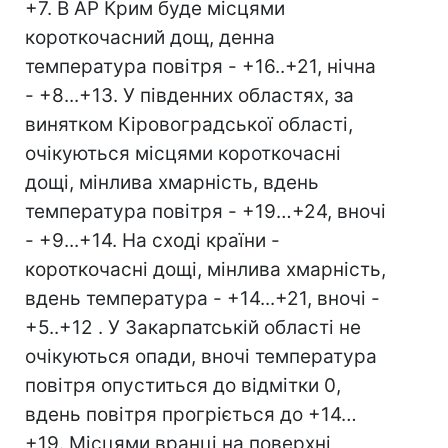
+7. В АР Крим буде місцями
короткочасний дощ, денна
температура повітря - +16..+21, нічна
- +8...+13. У південних областях, за
винятком Кіровоградської області,
очікуються місцями короткочасні
дощі, мінлива хмарність, вдень
температура повітря - +19…+24, вночі
- +9...+14. На сході країни -
короткочасні дощі, мінлива хмарність,
вдень температура - +14...+21, вночі -
+5..+12 . У Закарпатській області не
очікуються опади, вночі температура
повітря опуститься до відмітки 0,
вдень повітря прогріється до +14…
+19. Місцями вранці на поверхні