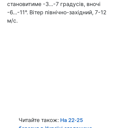
становитиме -3...-7 градусів, вночі
-6...-11°. Вітер північно-західний, 7-12
м/с.
Читайте також:
На 22-25