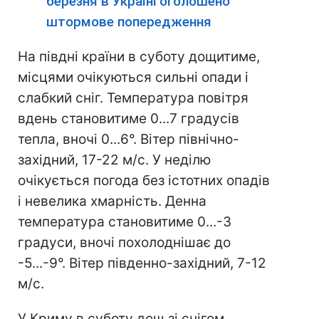
березня в Україні оголошено
штормове попередження
На півдні країни в суботу дощитиме,
місцями очікуються сильні опади і
слабкий сніг. Температура повітря
вдень становитиме 0...7 градусів
тепла, вночі 0...6°. Вітер північно-
західний, 17-22 м/с. У неділю
очікується погода без істотних опадів
і невелика хмарність. Денна
температура становитиме 0...-3
градуси, вночі похолоднішає до
-5...-9°. Вітер південно-західний, 7-12
м/с.
У Криму в суботу дощ зі снігом,