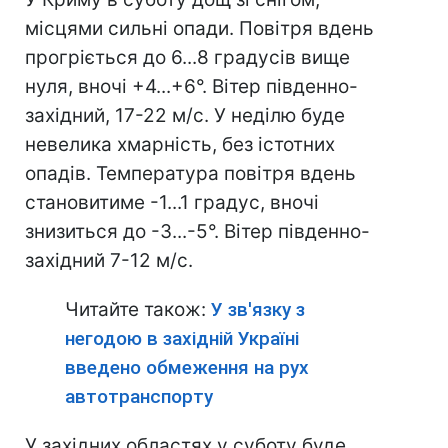
місцями сильні опади. Повітря вдень
прогріється до 6...8 градусів вище
нуля, вночі +4...+6°. Вітер південно-
західний, 17-22 м/с. У неділю буде
невелика хмарність, без істотних
опадів. Температура повітря вдень
становитиме -1...1 градус, вночі
знизиться до -3...-5°. Вітер південно-
західний 7-12 м/с.
Читайте також:
У зв'язку з
негодою в західній Україні
введено обмеження на рух
автотранспорту
У західних областях у суботу буде