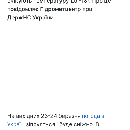
очікують температуру до -18°. Про це
повідомляє Гідрометцентр при
ДержНС України.
На вихідних 23-24 березня
погода в
Україні
зіпсується і буде сніжно. В