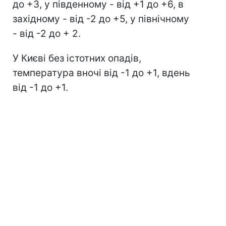
до +3, у південному - від +1 до +6, в
західному - від -2 до +5, у північному
- від -2 до + 2.
У Києві без істотних опадів,
температура вночі від -1 до +1, вдень
від -1 до +1.