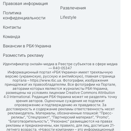
Правовая информация
Развлечения
Политика
Lifestyle
конфиденциальности
Контакты
Команда
Вакансии в РБК-Украина
Разместить рекламу
Идентификатор онлайн-медиа в Реестре субъектов в сфере медиа
— R40-05347
Информационный портал «РБК-Украина» имеет трехязычную
версию (украинскую, русскую и английскую), главная страница
портала –
https://www.rbc.ua
. Фотографии, изображения
принадлежат их правообладателям. Все фотографии на Портале,
авторами которых являются журналисты РБК-Украина,
размещены на условиях лицензии Creative Commons Attribution
4.0 International. Редакция РБК-Украина может не разделять точку
зрения авторов. Оценочные суждения не подлежат
опровержению и подтверждению их правдивости. За
достоверность и содержание рекламы ответственность несет
рекламодатель. Материалы, обозначенные плашкой: "Пресс-
релизы", "Спецпроект", "Партнерский материал", "Promo",
"Благотворительность", "Резонанс" размещаются на правах
рекламы и предназначены, как правило, для лиц, достигших 21-
летнего возраста. «Новости компании» – это информационный