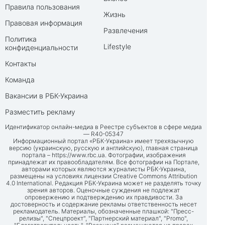
Правила пользования
Жизнь
Правовая информация
Развлечения
Политика
Lifestyle
конфиденциальности
Контакты
Команда
Вакансии в РБК-Украина
Разместить рекламу
Идентификатор онлайн-медиа в Реестре субъектов в сфере медиа
— R40-05347
Информационный портал «РБК-Украина» имеет трехязычную
версию (украинскую, русскую и английскую), главная страница
портала –
https://www.rbc.ua
. Фотографии, изображения
принадлежат их правообладателям. Все фотографии на Портале,
авторами которых являются журналисты РБК-Украина,
размещены на условиях лицензии Creative Commons Attribution
4.0 International. Редакция РБК-Украина может не разделять точку
зрения авторов. Оценочные суждения не подлежат
опровержению и подтверждению их правдивости. За
достоверность и содержание рекламы ответственность несет
рекламодатель. Материалы, обозначенные плашкой: "Пресс-
релизы", "Спецпроект", "Партнерский материал", "Promo",