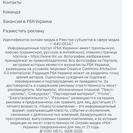
Контакты
Команда
Вакансии в РБК-Украина
Разместить рекламу
Идентификатор онлайн-медиа в Реестре субъектов в сфере медиа
— R40-05347
Информационный портал «РБК-Украина» имеет трехязычную
версию (украинскую, русскую и английскую), главная страница
портала –
https://www.rbc.ua
. Фотографии, изображения
принадлежат их правообладателям. Все фотографии на Портале,
авторами которых являются журналисты РБК-Украина,
размещены на условиях лицензии Creative Commons Attribution
4.0 International. Редакция РБК-Украина может не разделять точку
зрения авторов. Оценочные суждения не подлежат
опровержению и подтверждению их правдивости. За
достоверность и содержание рекламы ответственность несет
рекламодатель. Материалы, обозначенные плашкой: "Пресс-
релизы", "Спецпроект", "Партнерский материал", "Promo",
"Благотворительность", "Резонанс" размещаются на правах
рекламы и предназначены, как правило, для лиц, достигших 21-
летнего возраста. «Новости компании» – это информационный
формат, охватывающий новости, события и объявления,
связанные с деятельностью компаний, базирующиеся на
прессрелизах, выпускаемых самими компаниями, и за которые
редакция не несет ответственности. Онлайн-медиа «РБК-
Украина» предназначено для лиц от 21 года.
© ООО «УБТ», 2006-2026.