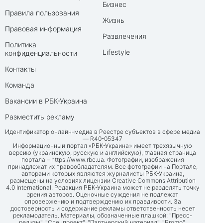
Бизнес
Правила пользования
Жизнь
Правовая информация
Развлечения
Политика
Lifestyle
конфиденциальности
Контакты
Команда
Вакансии в РБК-Украина
Разместить рекламу
Идентификатор онлайн-медиа в Реестре субъектов в сфере медиа
— R40-05347
Информационный портал «РБК-Украина» имеет трехязычную
версию (украинскую, русскую и английскую), главная страница
портала –
https://www.rbc.ua
. Фотографии, изображения
принадлежат их правообладателям. Все фотографии на Портале,
авторами которых являются журналисты РБК-Украина,
размещены на условиях лицензии Creative Commons Attribution
4.0 International. Редакция РБК-Украина может не разделять точку
зрения авторов. Оценочные суждения не подлежат
опровержению и подтверждению их правдивости. За
достоверность и содержание рекламы ответственность несет
рекламодатель. Материалы, обозначенные плашкой: "Пресс-
релизы", "Спецпроект", "Партнерский материал", "Promo",