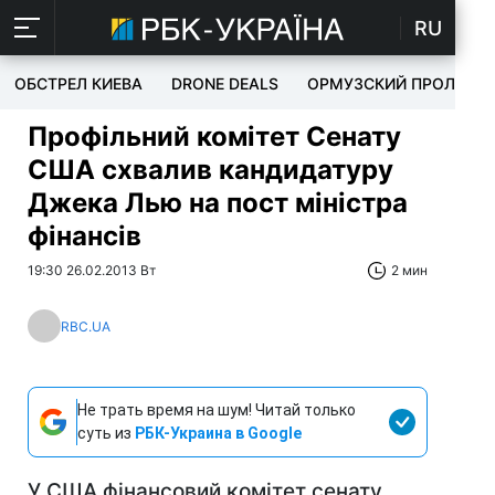
RU
ОБСТРЕЛ КИЕВА
DRONE DEALS
ОРМУЗСКИЙ ПРОЛИВ
Профільний комітет Сенату
США схвалив кандидатуру
Джека Лью на пост міністра
фінансів
19:30 26.02.2013 Вт
2 мин
RBC.UA
Не трать время на шум! Читай только
суть из
РБК-Украина в Google
У США фінансовий комітет сенату