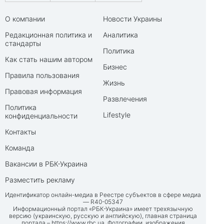
О компании
Новости Украины
Редакционная политика и
Аналитика
стандарты
Политика
Как стать нашим автором
Бизнес
Правила пользования
Жизнь
Правовая информация
Развлечения
Политика
Lifestyle
конфиденциальности
Контакты
Команда
Вакансии в РБК-Украина
Разместить рекламу
Идентификатор онлайн-медиа в Реестре субъектов в сфере медиа
— R40-05347
Информационный портал «РБК-Украина» имеет трехязычную
версию (украинскую, русскую и английскую), главная страница
портала –
https://www.rbc.ua
. Фотографии, изображения