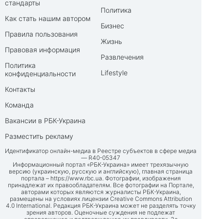
стандарты
Политика
Как стать нашим автором
Бизнес
Правила пользования
Жизнь
Правовая информация
Развлечения
Политика
Lifestyle
конфиденциальности
Контакты
Команда
Вакансии в РБК-Украина
Разместить рекламу
Идентификатор онлайн-медиа в Реестре субъектов в сфере медиа
— R40-05347
Информационный портал «РБК-Украина» имеет трехязычную
версию (украинскую, русскую и английскую), главная страница
портала –
https://www.rbc.ua
. Фотографии, изображения
принадлежат их правообладателям. Все фотографии на Портале,
авторами которых являются журналисты РБК-Украина,
размещены на условиях лицензии Creative Commons Attribution
4.0 International. Редакция РБК-Украина может не разделять точку
зрения авторов. Оценочные суждения не подлежат