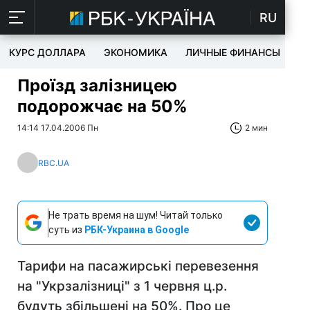
RU
КУРС ДОЛЛАРА
ЭКОНОМИКА
ЛИЧНЫЕ ФИНАНСЫ
T
Проїзд залізницею
подорожчає на 50%
14:14 17.04.2006 Пн
2 мин
RBC.UA
Не трать время на шум! Читай только
суть из
РБК-Украина в Google
Тарифи на пасажирські перевезення
на "Укрзалізниці" з 1 червня ц.р.
будуть збільшені на 50%. Про це