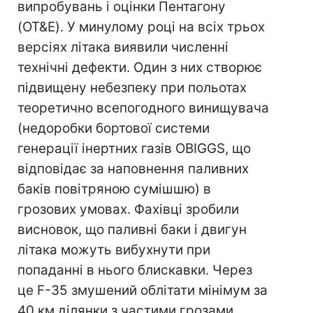
випробувань і оцінки Пентагону
(OT&E). У минулому році на всіх трьох
версіях літака виявили численні
технічні дефекти. Один з них створює
підвищену небезпеку при польотах
теоретично всепогодного винищувача
(недоробки бортової системи
генерації інертних газів OBIGGS, що
відповідає за наповнення паливних
баків повітряною сумішшю) в
грозових умовах. Фахівці зробили
висновок, що паливні баки і двигун
літака можуть вибухнути при
попаданні в нього блискавки. Через
це F-35 змушений облітати мінімум за
40 км ділянки з частими грозами.