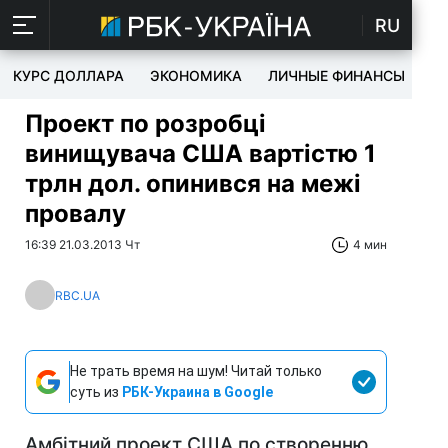
RU
КУРС ДОЛЛАРА
ЭКОНОМИКА
ЛИЧНЫЕ ФИНАНСЫ
T
Проект по розробці
винищувача США вартістю 1
трлн дол. опинився на межі
провалу
16:39 21.03.2013 Чт
4 мин
RBC.UA
Не трать время на шум! Читай только
суть из
РБК-Украина в Google
Амбітний проект США по створенню