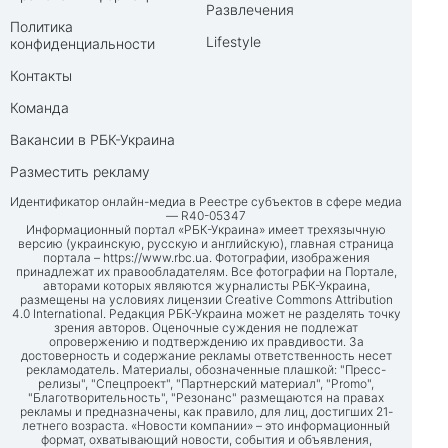
Развлечения
Политика
Lifestyle
конфиденциальности
Контакты
Команда
Вакансии в РБК-Украина
Разместить рекламу
Идентификатор онлайн-медиа в Реестре субъектов в сфере медиа
— R40-05347
Информационный портал «РБК-Украина» имеет трехязычную
версию (украинскую, русскую и английскую), главная страница
портала –
https://www.rbc.ua
. Фотографии, изображения
принадлежат их правообладателям. Все фотографии на Портале,
авторами которых являются журналисты РБК-Украина,
размещены на условиях лицензии Creative Commons Attribution
4.0 International. Редакция РБК-Украина может не разделять точку
зрения авторов. Оценочные суждения не подлежат
опровержению и подтверждению их правдивости. За
достоверность и содержание рекламы ответственность несет
рекламодатель. Материалы, обозначенные плашкой: "Пресс-
релизы", "Спецпроект", "Партнерский материал", "Promo",
"Благотворительность", "Резонанс" размещаются на правах
рекламы и предназначены, как правило, для лиц, достигших 21-
летнего возраста. «Новости компании» – это информационный
формат, охватывающий новости, события и объявления,