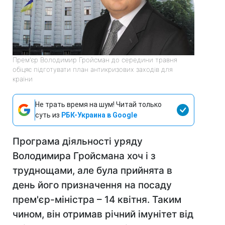
Прем'єр Володимир Гройсман до середини травня
обіцяє підготувати план антикризових заходів для
країни
Не трать время на шум! Читай только
суть из
РБК-Украина в Google
Програма діяльності уряду
Володимира Гройсмана хоч і з
труднощами, але була прийнята в
день його призначення на посаду
прем'єр-міністра – 14 квітня. Таким
чином, він отримав річний імунітет від