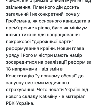
чином, він отримав річний імунітет від
звільнення. План його дій досить
загальний і неконкретний, хоча у
Гройсмана, як основного кандидата в
прем'єрське крісло, було як мінімум
кілька тижнів для напрацювання
покрокової "дорожньої карти"
реформування країни. Новий глава
уряду і його міністри мають намір
зосередитися на реалізації реформ за
18 напрямами - від змін в
Конституцію "у повному обсязі" до
запуску системи медичного
страхування. Чого чекати Україні від
нового складу Кабміну - в матеріалі
РБК-Україна.