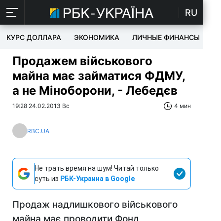
RU
КУРС ДОЛЛАРА
ЭКОНОМИКА
ЛИЧНЫЕ ФИНАНСЫ
T
Продажем військового
майна має займатися ФДМУ,
а не Міноборони, - Лебедєв
19:28 24.02.2013 Вс
4 мин
RBC.UA
Не трать время на шум! Читай только
суть из
РБК-Украина в Google
Продаж надлишкового військового
майна має проводити Фонд