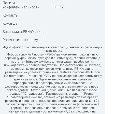
Политика
Lifestyle
конфиденциальности
Контакты
Команда
Вакансии в РБК-Украина
Разместить рекламу
Идентификатор онлайн-медиа в Реестре субъектов в сфере медиа
— R40-05347
Информационный портал «РБК-Украина» имеет трехязычную
версию (украинскую, русскую и английскую), главная страница
портала –
https://www.rbc.ua
. Фотографии, изображения
принадлежат их правообладателям. Все фотографии на Портале,
авторами которых являются журналисты РБК-Украина,
размещены на условиях лицензии Creative Commons Attribution
4.0 International. Редакция РБК-Украина может не разделять точку
зрения авторов. Оценочные суждения не подлежат
опровержению и подтверждению их правдивости. За
достоверность и содержание рекламы ответственность несет
рекламодатель. Материалы, обозначенные плашкой: "Пресс-
релизы", "Спецпроект", "Партнерский материал", "Promo",
"Благотворительность", "Резонанс" размещаются на правах
рекламы и предназначены, как правило, для лиц, достигших 21-
летнего возраста. «Новости компании» – это информационный
формат, охватывающий новости, события и объявления,
связанные с деятельностью компаний, базирующиеся на