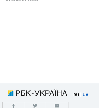
RU
|
UA