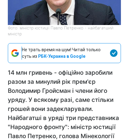
Фото: міністр юстиції Павло Петренко - найбагатший
міністр
Не трать время на шум! Читай только
суть из
РБК-Украина в Google
14 млн гривень - офіційно заробили
разом за минулий рік прем'єр
Володимир Гройсман і члени його
уряду. У всякому разі, саме стільки
грошей вони задекларували.
Найбагатші в уряді три представника
"Народного фронту": міністр юстиції
Павло Петренко, голова Мінекології