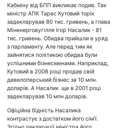
Кабміну від БПП викликає подив. Так
міністр АПК Тарас Кутовий торік
задекларував 80 тис. гривень, а глава
Міненерговугілля Ігор Насалик - 81
тис. гривень. Обидва прийшли в уряд
з парламенту. Але перед тим як
зайнятися політикою обидва були
успішними бізнесменами. Наприклад,
Кутовий в 2008 році продав свій
девелоперський бізнес за 10 млн.
доларів. А Насалик ще в 2001 році
задекларував 10 млн доларів.
Офіційна бідність Насалика
контрастує з достатком його сім'ї.
Згідно декларації міністра його