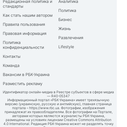
Редакционная политика и
Аналитика
стандарты
Политика
Как стать нашим автором
Бизнес
Правила пользования
Жизнь
Правовая информация
Развлечения
Политика
Lifestyle
конфиденциальности
Контакты
Команда
Вакансии в РБК-Украина
Разместить рекламу
Идентификатор онлайн-медиа в Реестре субъектов в сфере медиа
— R40-05347
Информационный портал «РБК-Украина» имеет трехязычную
версию (украинскую, русскую и английскую), главная страница
портала –
https://www.rbc.ua
. Фотографии, изображения
принадлежат их правообладателям. Все фотографии на Портале,
авторами которых являются журналисты РБК-Украина,
размещены на условиях лицензии Creative Commons Attribution
4.0 International. Редакция РБК-Украина может не разделять точку