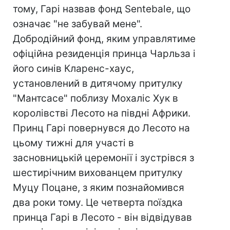
тому, Гарі назвав фонд Sentebale, що
означає "не забувай мене".
Добродійний фонд, яким управлятиме
офіційна резиденція принца Чарльза і
його синів Кларенс-хаус,
установлений в дитячому притулку
"Мантсасе" поблизу Мохаліс Хук в
королівстві Лесото на півдні Африки.
Принц Гарі повернувся до Лесото на
цьому тижні для участі в
засновницькій церемонії і зустрівся з
шестирічним вихованцем притулку
Муцу Поцане, з яким познайомився
два роки тому. Це четверта поїздка
принца Гарі в Лесото - він відвідував