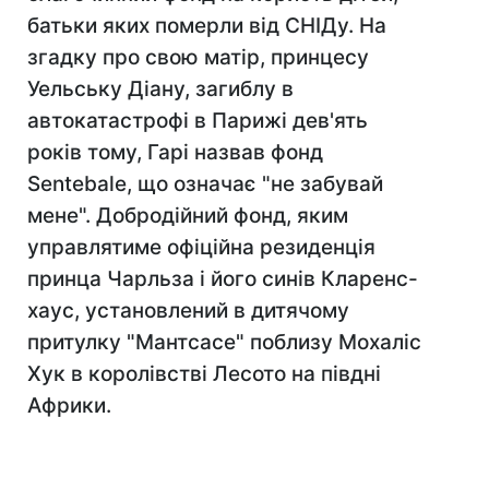
батьки яких померли від СНІДу. На
згадку про свою матір, принцесу
Уельську Діану, загиблу в
автокатастрофі в Парижі дев'ять
років тому, Гарі назвав фонд
Sentebale, що означає "не забувай
мене". Добродійний фонд, яким
управлятиме офіційна резиденція
принца Чарльза і його синів Кларенс-
хаус, установлений в дитячому
притулку "Мантсасе" поблизу Мохаліс
Хук в королівстві Лесото на півдні
Африки.