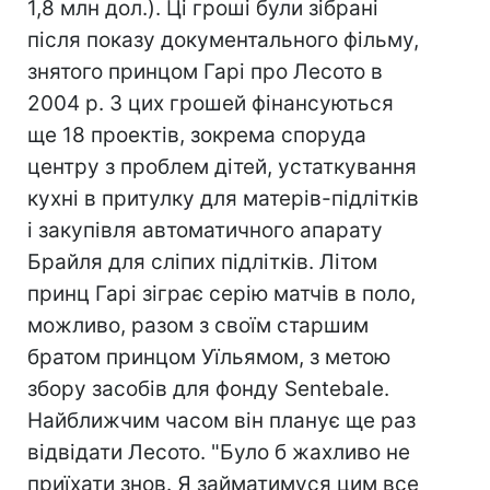
1,8 млн дол.). Ці гроші були зібрані
після показу документального фільму,
знятого принцом Гарі про Лесото в
2004 р. З цих грошей фінансуються
ще 18 проектів, зокрема споруда
центру з проблем дітей, устаткування
кухні в притулку для матерів-підлітків
і закупівля автоматичного апарату
Брайля для сліпих підлітків. Літом
принц Гарі зіграє серію матчів в поло,
можливо, разом з своїм старшим
братом принцом Уїльямом, з метою
збору засобів для фонду Sentebale.
Найближчим часом він планує ще раз
відвідати Лесото. "Було б жахливо не
приїхати знов. Я займатимуся цим все