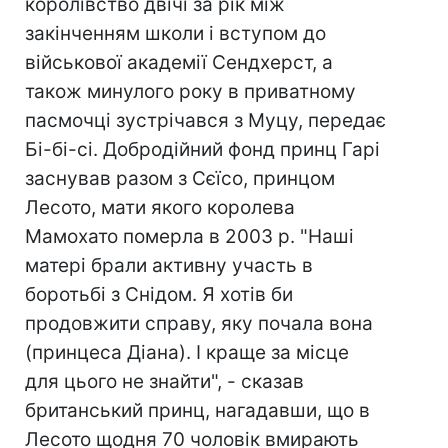
королівство двічі за рік між
закінченням школи і вступом до
військової академії Сендхерст, а
також минулого року в приватному
пасмочці зустрічався з Муцу, передає
Бі-бі-сі. Добродійний фонд принц Гарі
заснував разом з Сєїсо, принцом
Лесото, мати якого королева
Мамохато померла в 2003 р. "Наші
матері брали активну участь в
боротьбі з Снідом. Я хотів би
продовжити справу, яку почала вона
(принцеса Діана). І краще за місце
для цього не знайти", - сказав
британський принц, нагадавши, що в
Лесото щодня 70 чоловік вмирають