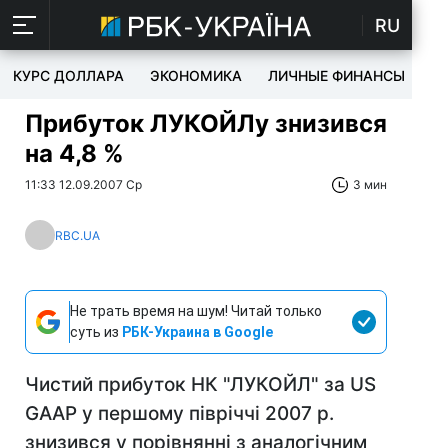
RU
КУРС ДОЛЛАРА
ЭКОНОМИКА
ЛИЧНЫЕ ФИНАНСЫ
T
Прибуток ЛУКОЙЛу знизився
на 4,8 %
11:33 12.09.2007 Ср
3 мин
RBC.UA
Не трать время на шум! Читай только
суть из
РБК-Украина в Google
Чистий прибуток НК "ЛУКОЙЛ" за US
GAAP у першому півріччі 2007 р.
знизився у порівнянні з аналогічним