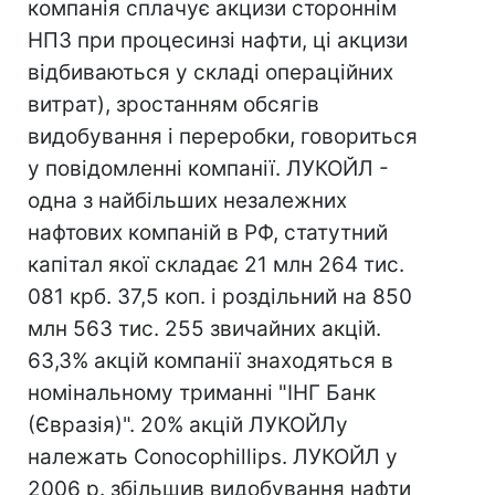
компанія сплачує акцизи стороннім
НПЗ при процесинзі нафти, ці акцизи
відбиваються у складі операційних
витрат), зростанням обсягів
видобування і переробки, говориться
у повідомленні компанії. ЛУКОЙЛ -
одна з найбільших незалежних
нафтових компаній в РФ, статутний
капітал якої складає 21 млн 264 тис.
081 крб. 37,5 коп. і роздільний на 850
млн 563 тис. 255 звичайних акцій.
63,3% акцій компанії знаходяться в
номінальному триманні "ІНГ Банк
(Євразія)". 20% акцій ЛУКОЙЛу
належать Conocophillips. ЛУКОЙЛ у
2006 р. збільшив видобування нафти