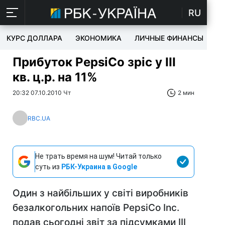
RU
КУРС ДОЛЛАРА
ЭКОНОМИКА
ЛИЧНЫЕ ФИНАНСЫ
T
Прибуток PepsiСo зріс у III
кв. ц.р. на 11%
20:32 07.10.2010 Чт
2 мин
RBC.UA
Не трать время на шум! Читай только
суть из
РБК-Украина в Google
Один з найбільших у світі виробників
безалкогольних напоїв PepsiСo Inc.
подав сьогодні звіт за підсумками III