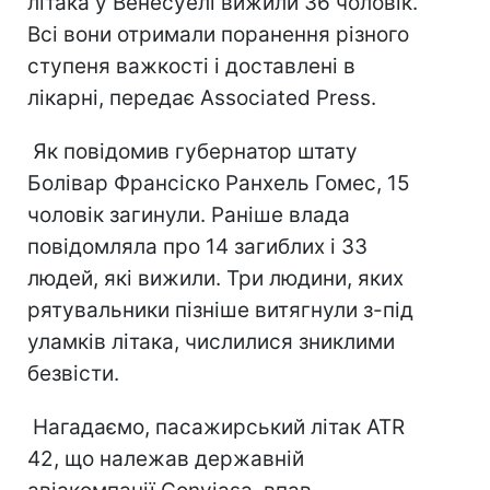
літака у Венесуелі вижили 36 чоловік.
Всі вони отримали поранення різного
ступеня важкості і доставлені в
лікарні, передає Associated Press.
Як повідомив губернатор штату
Болівар Франсіско Ранхель Гомес, 15
чоловік загинули. Раніше влада
повідомляла про 14 загиблих і 33
людей, які вижили. Три людини, яких
рятувальники пізніше витягнули з-під
уламків літака, числилися зниклими
безвісти.
Нагадаємо, пасажирський літак ATR
42, що належав державній