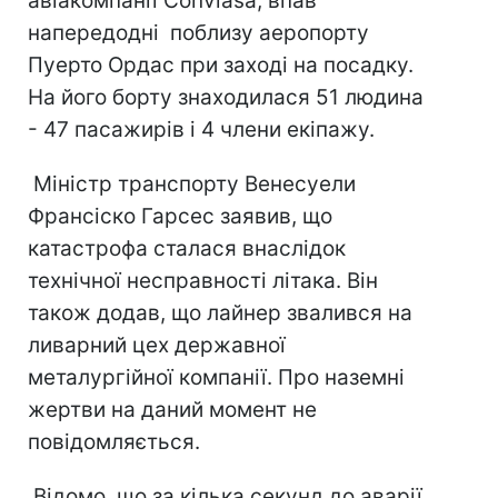
авіакомпанії Conviasa, впав
напередодні поблизу аеропорту
Пуерто Ордас при заході на посадку.
На його борту знаходилася 51 людина
- 47 пасажирів і 4 члени екіпажу.
Міністр транспорту Венесуели
Франсіско Гарсес заявив, що
катастрофа сталася внаслідок
технічної несправності літака. Він
також додав, що лайнер звалився на
ливарний цех державної
металургійної компанії. Про наземні
жертви на даний момент не
повідомляється.
Відомо, що за кілька секунд до аварії