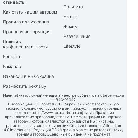
стандарты
Политика
Как стать нашим автором
Бизнес
Правила пользования
Жизнь
Правовая информация
Развлечения
Политика
Lifestyle
конфиденциальности
Контакты
Команда
Вакансии в РБК-Украина
Разместить рекламу
Идентификатор онлайн-медиа в Реестре субъектов в сфере медиа
— R40-05347
Информационный портал «РБК-Украина» имеет трехязычную
версию (украинскую, русскую и английскую), главная страница
портала –
https://www.rbc.ua
. Фотографии, изображения
принадлежат их правообладателям. Все фотографии на Портале,
авторами которых являются журналисты РБК-Украина,
размещены на условиях лицензии Creative Commons Attribution
4.0 International. Редакция РБК-Украина может не разделять точку
зрения авторов. Оценочные суждения не подлежат