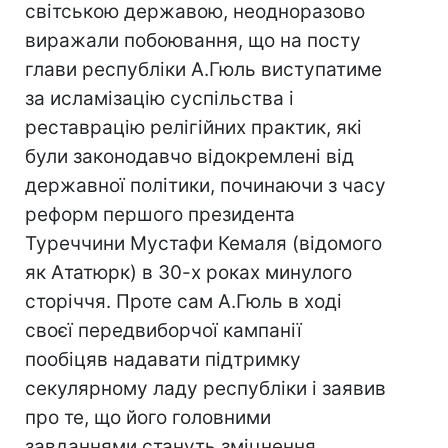
світською державою, неодноразово
виражали побоювання, що на посту
глави республіки А.Гюль виступатиме
за исламізацію суспільства і
реставрацію релігійних практик, які
були законодавчо відокремлені від
державної політики, починаючи з часу
реформ першого президента
Туреччини Мустафи Кемаля (відомого
як Ататюрк) в 30-х роках минулого
сторіччя. Проте сам А.Гюль в ході
своєї передвиборчої кампанії
пообіцяв надавати підтримку
секулярному ладу республіки і заявив
про те, що його головними
завданнями стануть зміцнення