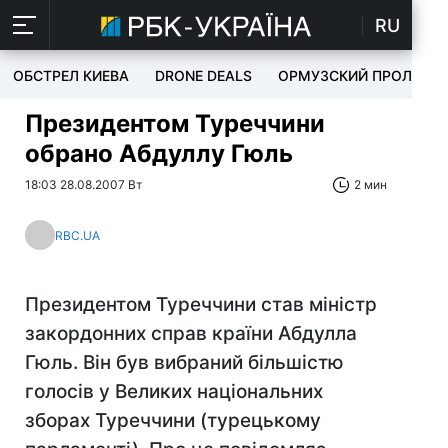
RU
ОБСТРЕЛ КИЕВА
DRONE DEALS
ОРМУЗСКИЙ ПРОЛИВ
Президентом Туреччини
обрано Абдуллу Гюль
18:03 28.08.2007 Вт
2 мин
RBC.UA
Президентом Туреччини став міністр
закордонних справ країни Абдулла
Гюль. Він був вибраний більшістю
голосів у Великих національних
зборах Туреччини (турецькому