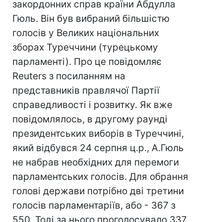
закордонних справ країни Абдулла
Гюль. Він був вибраний більшістю
голосів у Великих національних
зборах Туреччини (турецькому
парламенті). Про це повідомляє
Reuters з посиланням на
представників правлячої Партії
справедливості і розвитку. Як вже
повідомлялось, в другому раунді
президентських виборів в Туреччині,
який відбувся 24 серпня ц.р., А.Гюль
не набрав необхідних для перемоги
парламентських голосів. Для обрання
голові держави потрібно дві третини
голосів парламентаріїв, або - 367 з
550. Тоді за нього проголосувало 337