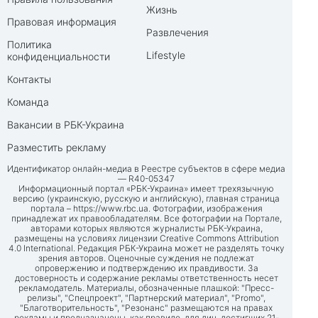
Жизнь
Правовая информация
Развлечения
Политика
Lifestyle
конфиденциальности
Контакты
Команда
Вакансии в РБК-Украина
Разместить рекламу
Идентификатор онлайн-медиа в Реестре субъектов в сфере медиа
— R40-05347
Информационный портал «РБК-Украина» имеет трехязычную
версию (украинскую, русскую и английскую), главная страница
портала –
https://www.rbc.ua
. Фотографии, изображения
принадлежат их правообладателям. Все фотографии на Портале,
авторами которых являются журналисты РБК-Украина,
размещены на условиях лицензии Creative Commons Attribution
4.0 International. Редакция РБК-Украина может не разделять точку
зрения авторов. Оценочные суждения не подлежат
опровержению и подтверждению их правдивости. За
достоверность и содержание рекламы ответственность несет
рекламодатель. Материалы, обозначенные плашкой: "Пресс-
релизы", "Спецпроект", "Партнерский материал", "Promo",
"Благотворительность", "Резонанс" размещаются на правах
рекламы и предназначены, как правило, для лиц, достигших 21-