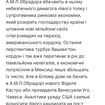
А.М.Л.Обрадора вбачають в ньому
небезпечного демагога лівого толку і
супротивника ринкової економіки,
який розорить господарство країни і
штовхне нові мільйони своїх
співгромадян на перехід
американського кордону. Остання
перспектива турбує Вашингтон:
кордон і так вже перетинає в рік до
півмільйона нелегалів, а економічні
потрясіння в Мексиці лише збільшать
їх число. Але в Білому домі не бачать
в А.М.Л.Обрадорі нового Фіделя
Кастро або президента Венесуели Уго
Чавеса. Аналітики уряду США схильні
відносити лівого кандидата на пост