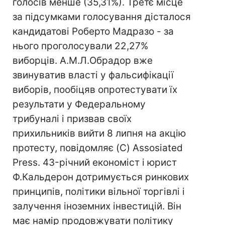
голосів менше (35,31%). Третє місце
за підсумками голосування дісталося
кандидатові Роберто Мадразо - за
нього проголосували 22,27%
виборців. А.М.Л.Обрадор вже
звинуватив власті у фальсифікації
виборів, пообіцяв опротестувати їх
результати у Федеральному
трибуналі і призвав своїх
прихильників вийти 8 липня на акцію
протесту, повідомляє (C) Assosiated
Press. 43-річний економіст і юрист
Ф.Кальдерон дотримується ринкових
принципів, політики вільної торгівлі і
залучення іноземних інвестицій. Він
має намір продовжувати політику