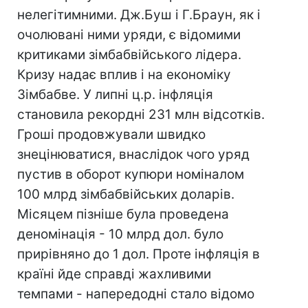
нелегітимними. Дж.Буш і Г.Браун, як і
очолювані ними уряди, є відомими
критиками зімбабвійського лідера.
Кризу надає вплив і на економіку
Зімбабве. У липні ц.р. інфляція
становила рекордні 231 млн відсотків.
Гроші продовжували швидко
знецінюватися, внаслідок чого уряд
пустив в оборот купюри номіналом
100 млрд зімбабвійських доларів.
Місяцем пізніше була проведена
деномінація - 10 млрд дол. було
прирівняно до 1 дол. Проте інфляція в
країні йде справді жахливими
темпами - напередодні стало відомо