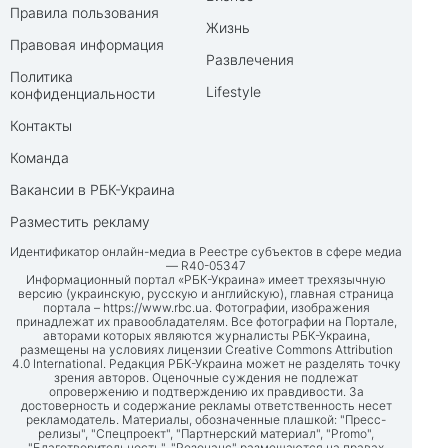
Правила пользования
Жизнь
Правовая информация
Развлечения
Политика
Lifestyle
конфиденциальности
Контакты
Команда
Вакансии в РБК-Украина
Разместить рекламу
Идентификатор онлайн-медиа в Реестре субъектов в сфере медиа
— R40-05347
Информационный портал «РБК-Украина» имеет трехязычную
версию (украинскую, русскую и английскую), главная страница
портала –
https://www.rbc.ua
. Фотографии, изображения
принадлежат их правообладателям. Все фотографии на Портале,
авторами которых являются журналисты РБК-Украина,
размещены на условиях лицензии Creative Commons Attribution
4.0 International. Редакция РБК-Украина может не разделять точку
зрения авторов. Оценочные суждения не подлежат
опровержению и подтверждению их правдивости. За
достоверность и содержание рекламы ответственность несет
рекламодатель. Материалы, обозначенные плашкой: "Пресс-
релизы", "Спецпроект", "Партнерский материал", "Promo",
"Благотворительность", "Резонанс" размещаются на правах