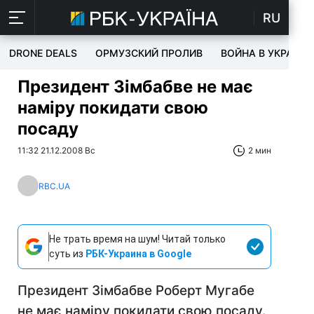
RU
DRONE DEALS
ОРМУЗСКИЙ ПРОЛИВ
ВОЙНА В УКРАИНЕ
Президент Зімбабве не має
наміру покидати свою
посаду
11:32 21.12.2008 Вс
2 мин
RBC.UA
Не трать время на шум! Читай только
суть из
РБК-Украина в Google
Президент Зімбабве Роберт Мугабе
не має наміру покидати свою посаду.