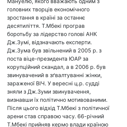
Мануелю, якого вважають одним з
головних творців економічного
зростання в країні за останнє
десятиліття. Т.Мбекі програв
боротьбу за лідерство голові АНК
Дж.Зумі, відзначають експерти.
Дж.Зума був звільнений в 2005 р. з
поста віце-президента ЮАР за
корупційний скандал, а в 2006 р. був
звинувачений в зґвалтуванні жінки,
зараженої ВІЧ. У вересні ц.р. судді
зняли з Дж.Зуми звинувачення,
визнавши їх політично мотивованими.
Після цього відхід Т.Мбекі з політичної
арени став справою часу. 66-річний
Т.Мбекі прийняв кермо влади країною