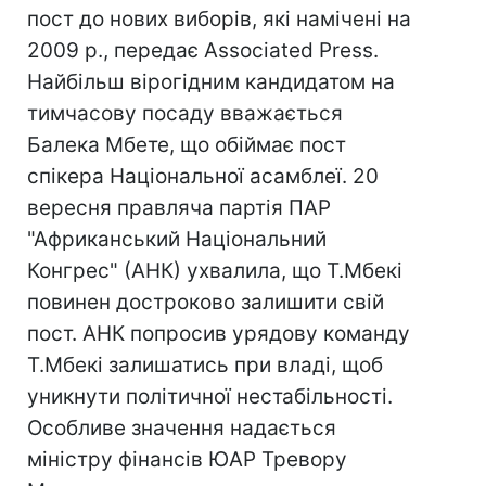
пост до нових виборів, які намічені на
2009 р., передає Associated Press.
Найбільш вірогідним кандидатом на
тимчасову посаду вважається
Балека Мбете, що обіймає пост
спікера Національної асамблеї. 20
вересня правляча партія ПАР
"Африканський Національний
Конгрес" (АНК) ухвалила, що Т.Мбекі
повинен достроково залишити свій
пост. АНК попросив урядову команду
Т.Мбекі залишатись при владі, щоб
уникнути політичної нестабільності.
Особливе значення надається
міністру фінансів ЮАР Тревору