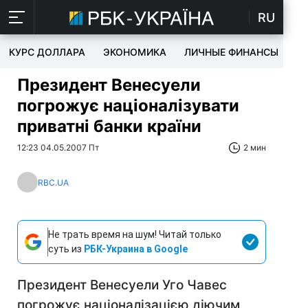
RU
КУРС ДОЛЛАРА
ЭКОНОМИКА
ЛИЧНЫЕ ФИНАНСЫ
T
Президент Венесуели
погрожує націоналізувати
приватні банки країни
12:23 04.05.2007 Пт
2 мин
RBC.UA
Не трать время на шум! Читай только
суть из
РБК-Украина в Google
Президент Венесуели Уго Чавес
погрожує націоналізацією діючим