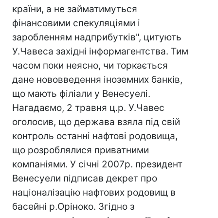
країни, а не займатимуться
фінансовими спекуляціями і
заробленням надприбутків", цитують
У.Чавеса західні інформагентства. Тим
часом поки неясно, чи торкається
дане нововведення іноземних банків,
що мають філіали у Венесуелі.
Нагадаємо, 2 травня ц.р. У.Чавес
оголосив, що держава взяла під свій
контроль останні нафтові родовища,
що розроблялися приватними
компаніями. У січні 2007р. президент
Венесуели підписав декрет про
націоналізацію нафтових родовищ в
басейні р.Оріноко. Згідно з