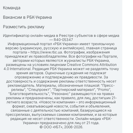
Команда
Вакансии в РБК-Украина
Разместить рекламу
Идентификатор онлайн-медиа в Реестре субъектов в сфере медиа
— R40-05347
Информационный портал «РБК-Украина» имеет трехязычную
версию (украинскую, русскую и английскую), главная страница
портала –
https://www.rbc.ua
. Фотографии, изображения
принадлежат их правообладателям. Все фотографии на Портале,
авторами которых являются журналисты РБК-Украина,
размещены на условиях лицензии Creative Commons Attribution
4.0 International. Редакция РБК-Украина может не разделять точку
зрения авторов. Оценочные суждения не подлежат
опровержению и подтверждению их правдивости. За
достоверность и содержание рекламы ответственность несет
рекламодатель. Материалы, обозначенные плашкой: "Пресс-
релизы", "Спецпроект", "Партнерский материал", "Promo",
"Благотворительность", "Резонанс" размещаются на правах
рекламы и предназначены, как правило, для лиц, достигших 21-
летнего возраста. «Новости компании» – это информационный
формат, охватывающий новости, события и объявления,
связанные с деятельностью компаний, базирующиеся на
прессрелизах, выпускаемых самими компаниями, и за которые
редакция не несет ответственности. Онлайн-медиа «РБК-
Украина» предназначено для лиц от 21 года.
© ООО «УБТ», 2006-2026.