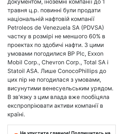
документом, іноземні компанії до 1
травня ц.р. повинні були продати
національній нафтовій компанії
Petroleos de Venezuela SA (PDVSA)
частку в розмірі не меншого 60% в
проектах по здобичі нафти. З цими
умовами погодилися BP Plc, Exxon
Mobil Corp., Chevron Corp., Total SA і
Statoil ASA. Лише ConocoPhillips до
цих пір не погодилася з умовами,
висунутими венесуельським урядом.
В зв'язку з цим влада вже пообіцяла
експропріювати активи компанії в
країні.
Не упустите главное! Подпишитесь на