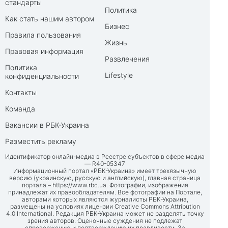
стандарты
Политика
Как стать нашим автором
Бизнес
Правила пользования
Жизнь
Правовая информация
Развлечения
Политика
Lifestyle
конфиденциальности
Контакты
Команда
Вакансии в РБК-Украина
Разместить рекламу
Идентификатор онлайн-медиа в Реестре субъектов в сфере медиа
— R40-05347
Информационный портал «РБК-Украина» имеет трехязычную
версию (украинскую, русскую и английскую), главная страница
портала –
https://www.rbc.ua
. Фотографии, изображения
принадлежат их правообладателям. Все фотографии на Портале,
авторами которых являются журналисты РБК-Украина,
размещены на условиях лицензии Creative Commons Attribution
4.0 International. Редакция РБК-Украина может не разделять точку
зрения авторов. Оценочные суждения не подлежат
опровержению и подтверждению их правдивости. За