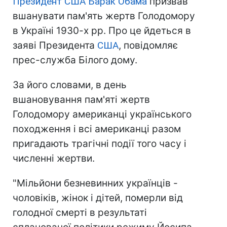
Президент США
Барак Обама
призвав
вшанувати пам'ять жертв Голодомору
в Україні 1930-х рр. Про це йдеться в
заяві Президента
США
, повідомляє
прес-служба Білого дому.
За його словами, в день
вшановування пам'яті жертв
Голодомору американці українського
походження і всі американці разом
пригадають трагічні події того часу і
численні жертви.
"Мільйони безневинних українців -
чоловіків, жінок і дітей, померли від
голодної смерті в результаті