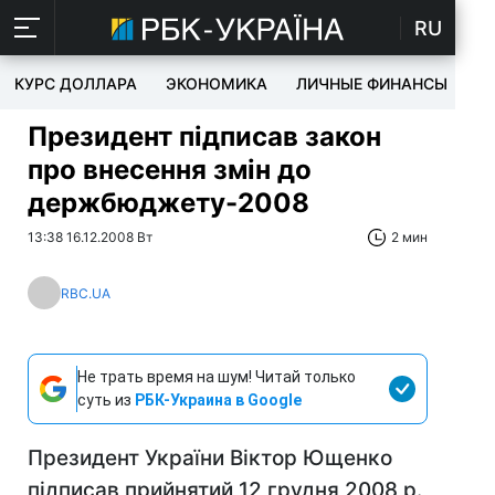
RU
КУРС ДОЛЛАРА
ЭКОНОМИКА
ЛИЧНЫЕ ФИНАНСЫ
T
Президент підписав закон
про внесення змін до
держбюджету-2008
13:38 16.12.2008 Вт
2 мин
RBC.UA
Не трать время на шум! Читай только
суть из
РБК-Украина в Google
Президент України Віктор Ющенко
підписав прийнятий 12 грудня 2008 р.