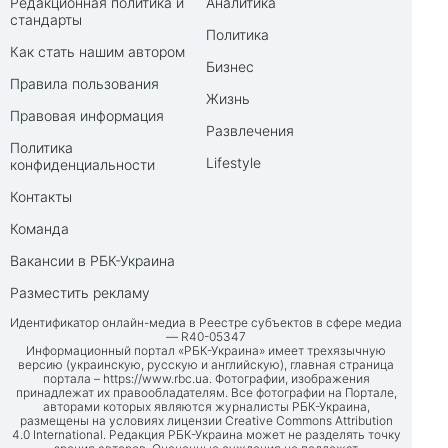
Редакционная политика и
Аналитика
стандарты
Политика
Как стать нашим автором
Бизнес
Правила пользования
Жизнь
Правовая информация
Развлечения
Политика
Lifestyle
конфиденциальности
Контакты
Команда
Вакансии в РБК-Украина
Разместить рекламу
Идентификатор онлайн-медиа в Реестре субъектов в сфере медиа
— R40-05347
Информационный портал «РБК-Украина» имеет трехязычную
версию (украинскую, русскую и английскую), главная страница
портала –
https://www.rbc.ua
. Фотографии, изображения
принадлежат их правообладателям. Все фотографии на Портале,
авторами которых являются журналисты РБК-Украина,
размещены на условиях лицензии Creative Commons Attribution
4.0 International. Редакция РБК-Украина может не разделять точку