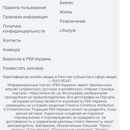
Бизнес
Правила пользования
Жизнь
Правовая информация
Развлечения
Политика
Lifestyle
конфиденциальности
Контакты
Команда
Вакансии в РБК-Украина
Разместить рекламу
Идентификатор онлайн-медиа в Реестре субъектов в сфере медиа
— R40-05347
Информационный портал «РБК-Украина» имеет трехязычную
версию (украинскую, русскую и английскую), главная страница
портала –
https://www.rbc.ua
. Фотографии, изображения
принадлежат их правообладателям. Все фотографии на Портале,
авторами которых являются журналисты РБК-Украина,
размещены на условиях лицензии Creative Commons Attribution
4.0 International. Редакция РБК-Украина может не разделять точку
зрения авторов. Оценочные суждения не подлежат
опровержению и подтверждению их правдивости. За
достоверность и содержание рекламы ответственность несет
рекламодатель. Материалы, обозначенные плашкой: "Пресс-
релизы", "Спецпроект", "Партнерский материал", "Promo",