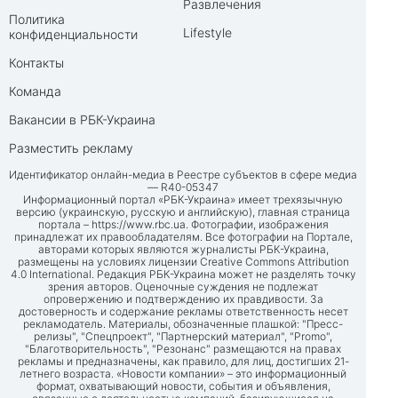
Развлечения
Политика
Lifestyle
конфиденциальности
Контакты
Команда
Вакансии в РБК-Украина
Разместить рекламу
Идентификатор онлайн-медиа в Реестре субъектов в сфере медиа
— R40-05347
Информационный портал «РБК-Украина» имеет трехязычную
версию (украинскую, русскую и английскую), главная страница
портала –
https://www.rbc.ua
. Фотографии, изображения
принадлежат их правообладателям. Все фотографии на Портале,
авторами которых являются журналисты РБК-Украина,
размещены на условиях лицензии Creative Commons Attribution
4.0 International. Редакция РБК-Украина может не разделять точку
зрения авторов. Оценочные суждения не подлежат
опровержению и подтверждению их правдивости. За
достоверность и содержание рекламы ответственность несет
рекламодатель. Материалы, обозначенные плашкой: "Пресс-
релизы", "Спецпроект", "Партнерский материал", "Promo",
"Благотворительность", "Резонанс" размещаются на правах
рекламы и предназначены, как правило, для лиц, достигших 21-
летнего возраста. «Новости компании» – это информационный
формат, охватывающий новости, события и объявления,