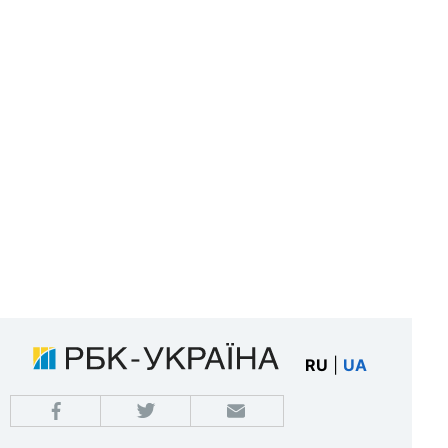
RU
|
UA