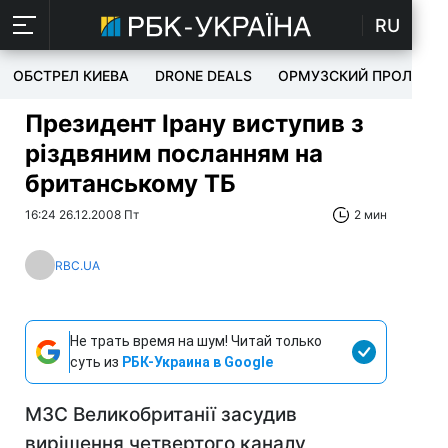
RU
ОБСТРЕЛ КИЕВА
DRONE DEALS
ОРМУЗСКИЙ ПРОЛИВ
Президент Ірану виступив з
різдвяним посланням на
британському ТБ
16:24 26.12.2008 Пт
2 мин
RBC.UA
Не трать время на шум! Читай только
суть из
РБК-Украина в Google
МЗС Великобританії засудив
вирішення четвертого каналу