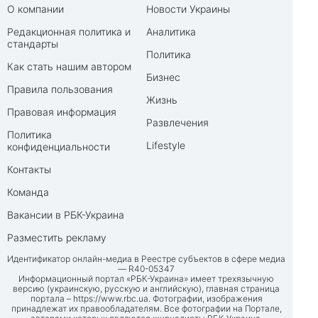
О компании
Новости Украины
Редакционная политика и
Аналитика
стандарты
Политика
Как стать нашим автором
Бизнес
Правила пользования
Жизнь
Правовая информация
Развлечения
Политика
Lifestyle
конфиденциальности
Контакты
Команда
Вакансии в РБК-Украина
Разместить рекламу
Идентификатор онлайн-медиа в Реестре субъектов в сфере медиа
— R40-05347
Информационный портал «РБК-Украина» имеет трехязычную
версию (украинскую, русскую и английскую), главная страница
портала –
https://www.rbc.ua
. Фотографии, изображения
принадлежат их правообладателям. Все фотографии на Портале,