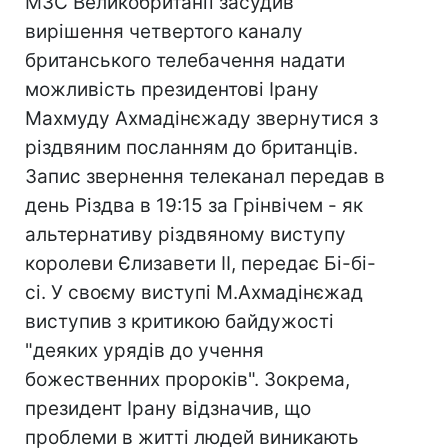
МЗС Великобританії засудив
вирішення четвертого каналу
британського телебачення надати
можливість президентові Ірану
Махмуду Ахмадінєжаду звернутися з
різдвяним посланням до британців.
Запис звернення телеканал передав в
день Різдва в 19:15 за Грінвічем - як
альтернативу різдвяному виступу
королеви Єлизавети II, передає Бі-бі-
сі. У своєму виступі М.Ахмадінєжад
виступив з критикою байдужості
"деяких урядів до учення
божественних пророків". Зокрема,
президент Ірану відзначив, що
проблеми в житті людей виникають