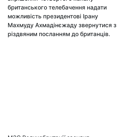
британського телебачення надати
можливість президентові Ірану
Махмуду Ахмадінєжаду звернутися з
різдвяним посланням до британців.