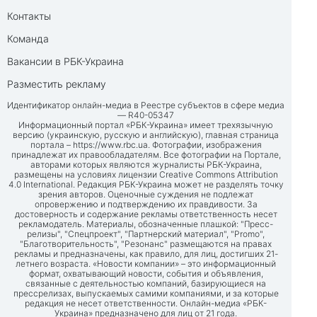
Контакты
Команда
Вакансии в РБК-Украина
Разместить рекламу
Идентификатор онлайн-медиа в Реестре субъектов в сфере медиа
— R40-05347
Информационный портал «РБК-Украина» имеет трехязычную
версию (украинскую, русскую и английскую), главная страница
портала –
https://www.rbc.ua
. Фотографии, изображения
принадлежат их правообладателям. Все фотографии на Портале,
авторами которых являются журналисты РБК-Украина,
размещены на условиях лицензии Creative Commons Attribution
4.0 International. Редакция РБК-Украина может не разделять точку
зрения авторов. Оценочные суждения не подлежат
опровержению и подтверждению их правдивости. За
достоверность и содержание рекламы ответственность несет
рекламодатель. Материалы, обозначенные плашкой: "Пресс-
релизы", "Спецпроект", "Партнерский материал", "Promo",
"Благотворительность", "Резонанс" размещаются на правах
рекламы и предназначены, как правило, для лиц, достигших 21-
летнего возраста. «Новости компании» – это информационный
формат, охватывающий новости, события и объявления,
связанные с деятельностью компаний, базирующиеся на
прессрелизах, выпускаемых самими компаниями, и за которые
редакция не несет ответственности. Онлайн-медиа «РБК-
Украина» предназначено для лиц от 21 года.