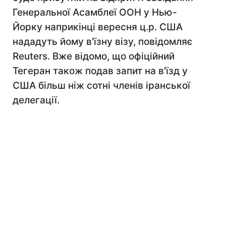
Генеральної Асамблеї ООН у Нью-
Йорку наприкінці вересня ц.р. США
нададуть йому в'їзну візу, повідомляє
Reuters. Вже відомо, що офіційний
Тегеран також подав запит на в'їзд у
США більш ніж сотні членів іранської
делегації.