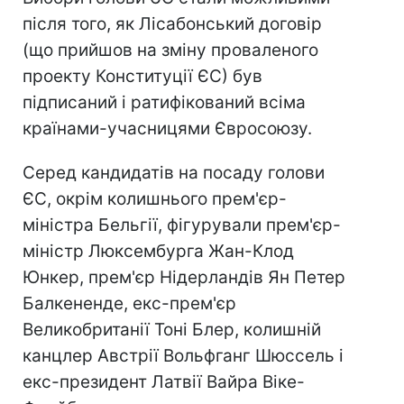
після того, як Лісабонський договір
(що прийшов на зміну проваленого
проекту Конституції ЄС) був
підписаний і ратифікований всіма
країнами-учасницями Євросоюзу.
Серед кандидатів на посаду голови
ЄС, окрім колишнього прем'єр-
міністра Бельгії, фігурували прем'єр-
міністр Люксембурга Жан-Клод
Юнкер, прем'єр Нідерландів Ян Петер
Балкененде, екс-прем'єр
Великобританії Тоні Блер, колишній
канцлер Австрії Вольфганг Шюссель і
екс-президент Латвії Вайра Віке-