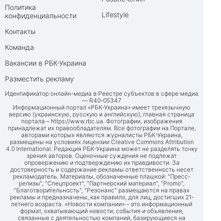
Политика
Lifestyle
конфиденциальности
Контакты
Команда
Вакансии в РБК-Украина
Разместить рекламу
Идентификатор онлайн-медиа в Реестре субъектов в сфере медиа
— R40-05347
Информационный портал «РБК-Украина» имеет трехязычную
версию (украинскую, русскую и английскую), главная страница
портала –
https://www.rbc.ua
. Фотографии, изображения
принадлежат их правообладателям. Все фотографии на Портале,
авторами которых являются журналисты РБК-Украина,
размещены на условиях лицензии Creative Commons Attribution
4.0 International. Редакция РБК-Украина может не разделять точку
зрения авторов. Оценочные суждения не подлежат
опровержению и подтверждению их правдивости. За
достоверность и содержание рекламы ответственность несет
рекламодатель. Материалы, обозначенные плашкой: "Пресс-
релизы", "Спецпроект", "Партнерский материал", "Promo",
"Благотворительность", "Резонанс" размещаются на правах
рекламы и предназначены, как правило, для лиц, достигших 21-
летнего возраста. «Новости компании» – это информационный
формат, охватывающий новости, события и объявления,
связанные с деятельностью компаний, базирующиеся на