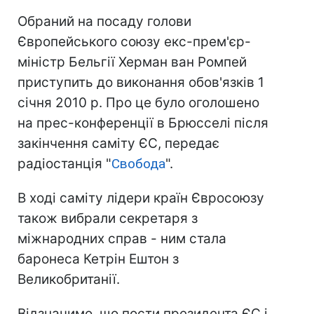
Обраний на посаду голови
Європейського союзу екс-прем'єр-
міністр Бельгії Херман ван Ромпей
приступить до виконання обов'язків 1
січня 2010 р. Про це було оголошено
на прес-конференції в Брюсселі після
закінчення саміту ЄС, передає
радіостанція "
Свобода
".
В ході саміту лідери країн Євросоюзу
також вибрали секретаря з
міжнародних справ - ним стала
баронеса Кетрін Ештон з
Великобританії.
Відзначимо, що пости президента ЄС і