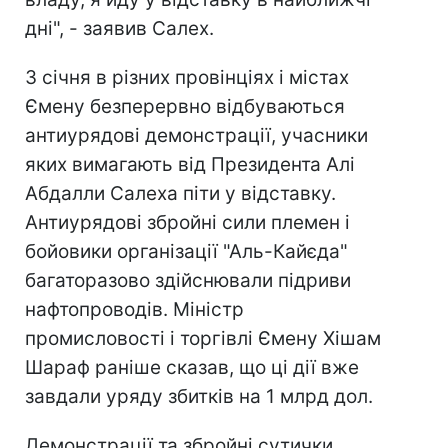
дні", - заявив Салех.
З січня в різних провінціях і містах
Ємену безперервно відбуваються
антиурядові демонстрації, учасники
яких вимагають від Президента Алі
Абдалли Салеха піти у відставку.
Антиурядові збройні сили племен і
бойовики організації "Аль-Кайєда"
багаторазово здійснювали підриви
нафтопроводів. Міністр
промисловості і торгівлі Ємену Хішам
Шараф раніше сказав, що ці дії вже
завдали уряду збитків на 1 млрд дол.
Демонстрації та збройні сутички