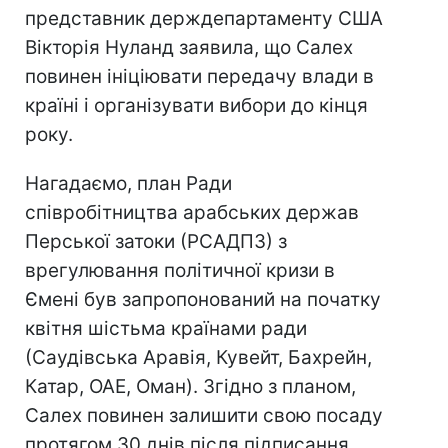
представник держдепартаменту США
Вікторія Нуланд заявила, що Салех
повинен ініціювати передачу влади в
країні і організувати вибори до кінця
року.
Нагадаємо, план Ради
співробітництва арабських держав
Перської затоки (РСАДПЗ) з
врегулювання політичної кризи в
Ємені був запропонований на початку
квітня шістьма країнами ради
(Саудівська Аравія, Кувейт, Бахрейн,
Катар, ОАЕ, Оман). Згідно з планом,
Салех повинен залишити свою посаду
протягом 30 днів після підписання