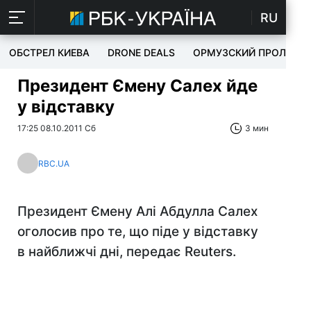
RU
ОБСТРЕЛ КИЕВА
DRONE DEALS
ОРМУЗСКИЙ ПРОЛИВ
Президент Ємену Салех йде
у відставку
17:25 08.10.2011 Сб
3 мин
RBC.UA
Президент Ємену Алі Абдулла Салех
оголосив про те, що піде у відставку
в найближчі дні, передає Reuters.