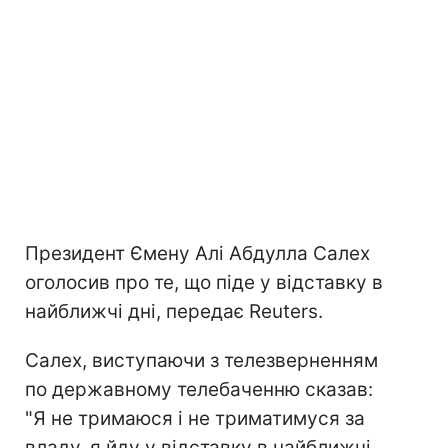
Президент Ємену Алі Абдулла Салех
оголосив про те, що піде у відставку в
найближчі дні, передає Reuters.
Салех, виступаючи з телезверненням
по державному телебаченню сказав:
"Я не тримаюся і не триматимуся за
владу, я йду у відставку в найближчі