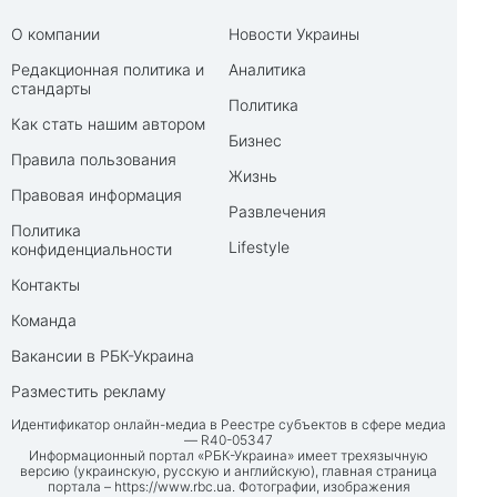
О компании
Новости Украины
Редакционная политика и
Аналитика
стандарты
Политика
Как стать нашим автором
Бизнес
Правила пользования
Жизнь
Правовая информация
Развлечения
Политика
Lifestyle
конфиденциальности
Контакты
Команда
Вакансии в РБК-Украина
Разместить рекламу
Идентификатор онлайн-медиа в Реестре субъектов в сфере медиа
— R40-05347
Информационный портал «РБК-Украина» имеет трехязычную
версию (украинскую, русскую и английскую), главная страница
портала –
https://www.rbc.ua
. Фотографии, изображения