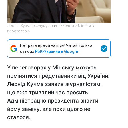
Леонід Кучма роздумує над виходом з Мінських
переговорів
Не трать время на шум! Читай только
суть из
РБК-Украина в Google
У переговорах у Мінську можуть
помінятися представники від України.
Леонід Кучма заявив журналістам,
що вже тривалий час просить
Адміністрацію президента знайти
йому заміну, але поки цього не
сталося.