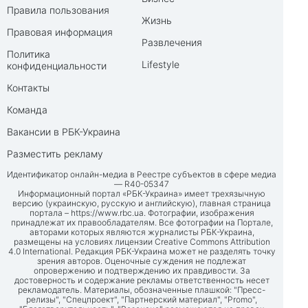
Правила пользования
Жизнь
Правовая информация
Развлечения
Политика
Lifestyle
конфиденциальности
Контакты
Команда
Вакансии в РБК-Украина
Разместить рекламу
Идентификатор онлайн-медиа в Реестре субъектов в сфере медиа
— R40-05347
Информационный портал «РБК-Украина» имеет трехязычную
версию (украинскую, русскую и английскую), главная страница
портала –
https://www.rbc.ua
. Фотографии, изображения
принадлежат их правообладателям. Все фотографии на Портале,
авторами которых являются журналисты РБК-Украина,
размещены на условиях лицензии Creative Commons Attribution
4.0 International. Редакция РБК-Украина может не разделять точку
зрения авторов. Оценочные суждения не подлежат
опровержению и подтверждению их правдивости. За
достоверность и содержание рекламы ответственность несет
рекламодатель. Материалы, обозначенные плашкой: "Пресс-
релизы", "Спецпроект", "Партнерский материал", "Promo",