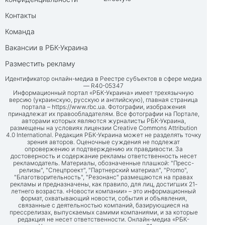
Контакты
Команда
Вакансии в РБК-Украина
Разместить рекламу
Идентификатор онлайн-медиа в Реестре субъектов в сфере медиа
— R40-05347
Информационный портал «РБК-Украина» имеет трехязычную
версию (украинскую, русскую и английскую), главная страница
портала –
https://www.rbc.ua
. Фотографии, изображения
принадлежат их правообладателям. Все фотографии на Портале,
авторами которых являются журналисты РБК-Украина,
размещены на условиях лицензии Creative Commons Attribution
4.0 International. Редакция РБК-Украина может не разделять точку
зрения авторов. Оценочные суждения не подлежат
опровержению и подтверждению их правдивости. За
достоверность и содержание рекламы ответственность несет
рекламодатель. Материалы, обозначенные плашкой: "Пресс-
релизы", "Спецпроект", "Партнерский материал", "Promo",
"Благотворительность", "Резонанс" размещаются на правах
рекламы и предназначены, как правило, для лиц, достигших 21-
летнего возраста. «Новости компании» – это информационный
формат, охватывающий новости, события и объявления,
связанные с деятельностью компаний, базирующиеся на
прессрелизах, выпускаемых самими компаниями, и за которые
редакция не несет ответственности. Онлайн-медиа «РБК-