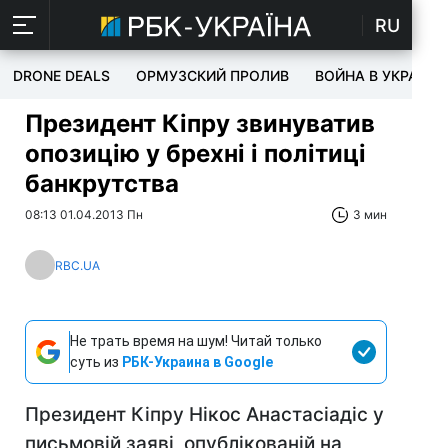
RU
DRONE DEALS
ОРМУЗСКИЙ ПРОЛИВ
ВОЙНА В УКРАИНЕ
Президент Кіпру звинуватив
опозицію у брехні і політиці
банкрутства
08:13 01.04.2013 Пн
3 мин
RBC.UA
Не трать время на шум! Читай только
суть из
РБК-Украина в Google
Президент Кіпру Нікос Анастасіадіс у
письмовій заяві, опублікованій на