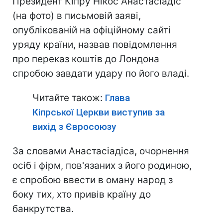
Президент Кіпру Нікос Анастасіадіс
(на фото) в письмовій заяві,
опублікованій на офіційному сайті
уряду країни, назвав повідомлення
про переказ коштів до Лондона
спробою завдати удару по його владі.
Читайте також:
Глава
Кіпрської Церкви виступив за
вихід з Євросоюзу
За словами Анастасіадіса, очорнення
осіб і фірм, пов'язаних з його родиною,
є спробою ввести в оману народ з
боку тих, хто привів країну до
банкрутства.