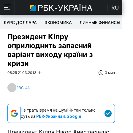
RU
КУРС ДОЛЛАРА
ЭКОНОМИКА
ЛИЧНЫЕ ФИНАНСЫ
T
Президент Кіпру
оприлюднить запасний
варіант виходу країни з
кризи
08:25 21.03.2013 Чт
3 мин
RBC.UA
Не трать время на шум! Читай только
суть из
РБК-Украина в Google
Президент Кіпру Нікос Анастасіадіс