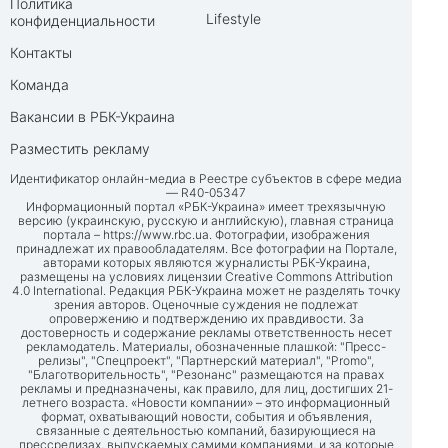
Политика
Lifestyle
конфиденциальности
Контакты
Команда
Вакансии в РБК-Украина
Разместить рекламу
Идентификатор онлайн-медиа в Реестре субъектов в сфере медиа
— R40-05347
Информационный портал «РБК-Украина» имеет трехязычную
версию (украинскую, русскую и английскую), главная страница
портала –
https://www.rbc.ua
. Фотографии, изображения
принадлежат их правообладателям. Все фотографии на Портале,
авторами которых являются журналисты РБК-Украина,
размещены на условиях лицензии Creative Commons Attribution
4.0 International. Редакция РБК-Украина может не разделять точку
зрения авторов. Оценочные суждения не подлежат
опровержению и подтверждению их правдивости. За
достоверность и содержание рекламы ответственность несет
рекламодатель. Материалы, обозначенные плашкой: "Пресс-
релизы", "Спецпроект", "Партнерский материал", "Promo",
"Благотворительность", "Резонанс" размещаются на правах
рекламы и предназначены, как правило, для лиц, достигших 21-
летнего возраста. «Новости компании» – это информационный
формат, охватывающий новости, события и объявления,
связанные с деятельностью компаний, базирующиеся на
прессрелизах, выпускаемых самими компаниями, и за которые