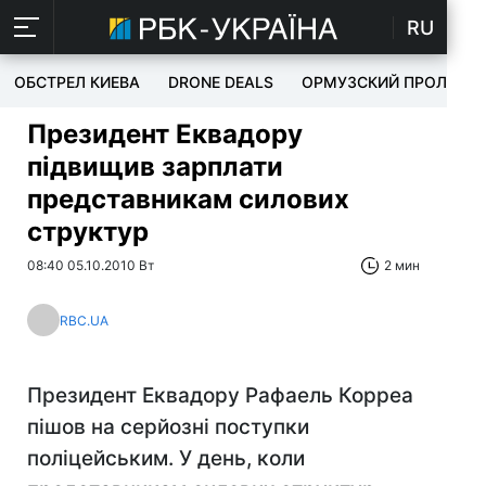
RU
ОБСТРЕЛ КИЕВА
DRONE DEALS
ОРМУЗСКИЙ ПРОЛИВ
Президент Еквадору
підвищив зарплати
представникам силових
структур
08:40 05.10.2010 Вт
2 мин
RBC.UA
Президент Еквадору Рафаель Корреа
пішов на серйозні поступки
поліцейським. У день, коли