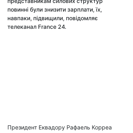
представникам силових структур
повинні були знизити зарплати, їх,
навпаки, підвищили, повідомляє
телеканал France 24.
Президент Еквадору Рафаель Корреа