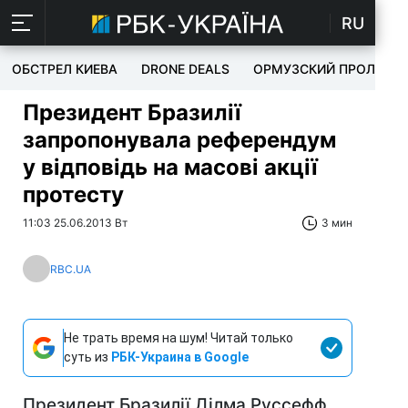
RU
ОБСТРЕЛ КИЕВА
DRONE DEALS
ОРМУЗСКИЙ ПРОЛИВ
Президент Бразилії
запропонувала референдум
у відповідь на масові акції
протесту
11:03 25.06.2013 Вт
3 мин
RBC.UA
Не трать время на шум! Читай только
суть из
РБК-Украина в Google
Президент Бразилії Ділма Руссефф