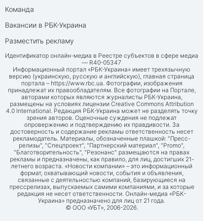
Команда
Вакансии в РБК-Украина
Разместить рекламу
Идентификатор онлайн-медиа в Реестре субъектов в сфере медиа
— R40-05347
Информационный портал «РБК-Украина» имеет трехязычную
версию (украинскую, русскую и английскую), главная страница
портала –
https://www.rbc.ua
. Фотографии, изображения
принадлежат их правообладателям. Все фотографии на Портале,
авторами которых являются журналисты РБК-Украина,
размещены на условиях лицензии Creative Commons Attribution
4.0 International. Редакция РБК-Украина может не разделять точку
зрения авторов. Оценочные суждения не подлежат
опровержению и подтверждению их правдивости. За
достоверность и содержание рекламы ответственность несет
рекламодатель. Материалы, обозначенные плашкой: "Пресс-
релизы", "Спецпроект", "Партнерский материал", "Promo",
"Благотворительность", "Резонанс" размещаются на правах
рекламы и предназначены, как правило, для лиц, достигших 21-
летнего возраста. «Новости компании» – это информационный
формат, охватывающий новости, события и объявления,
связанные с деятельностью компаний, базирующиеся на
прессрелизах, выпускаемых самими компаниями, и за которые
редакция не несет ответственности. Онлайн-медиа «РБК-
Украина» предназначено для лиц от 21 года.
© ООО «УБТ», 2006-2026.