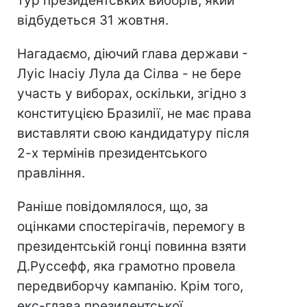
тур президентських виборів, який
відбудеться 31 жовтня.
Нагадаємо, діючий глава держави -
Луіс Інасіу Лула да Сілва - не бере
участь у виборах, оскільки, згідно з
конституцією Бразилії, не має права
виставляти свою кандидатуру після
2-х термінів президентського
правління.
Раніше повідомлялося, що, за
оцінками спостерігачів, перемогу в
президентській гонці повинна взяти
Д.Руссефф, яка грамотно провела
передвиборчу кампанію. Крім того,
екс-глава президентської