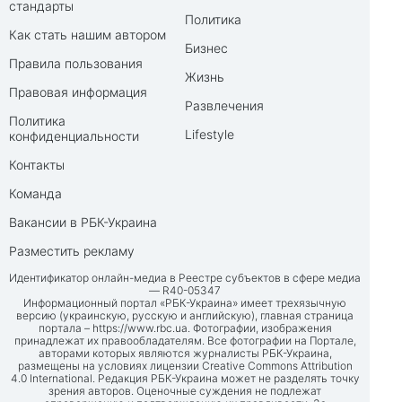
стандарты
Политика
Как стать нашим автором
Бизнес
Правила пользования
Жизнь
Правовая информация
Развлечения
Политика
Lifestyle
конфиденциальности
Контакты
Команда
Вакансии в РБК-Украина
Разместить рекламу
Идентификатор онлайн-медиа в Реестре субъектов в сфере медиа
— R40-05347
Информационный портал «РБК-Украина» имеет трехязычную
версию (украинскую, русскую и английскую), главная страница
портала –
https://www.rbc.ua
. Фотографии, изображения
принадлежат их правообладателям. Все фотографии на Портале,
авторами которых являются журналисты РБК-Украина,
размещены на условиях лицензии Creative Commons Attribution
4.0 International. Редакция РБК-Украина может не разделять точку
зрения авторов. Оценочные суждения не подлежат