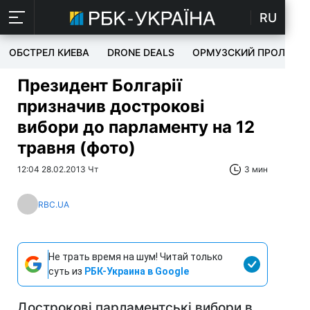
RU
ОБСТРЕЛ КИЕВА
DRONE DEALS
ОРМУЗСКИЙ ПРОЛИВ
Президент Болгарії
призначив дострокові
вибори до парламенту на 12
травня (фото)
12:04 28.02.2013 Чт
3 мин
RBC.UA
Не трать время на шум! Читай только
суть из
РБК-Украина в Google
Дострокові парламентські вибори в