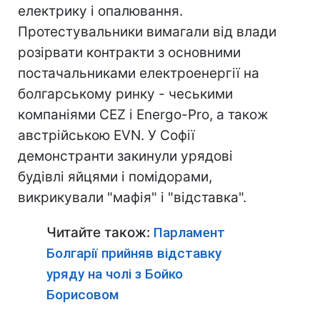
електрику і опалювання.
Протестувальники вимагали від влади
розірвати контракти з основними
постачальниками електроенергії на
болгарському ринку - чеськими
компаніями CEZ і Energo-Рro, а також
австрійською EVN. У Софії
демонстранти закинули урядові
будівлі яйцями і помідорами,
викрикували "мафія" і "відставка".
Читайте також:
Парламент
Болгарії прийняв відставку
уряду на чолі з Бойко
Борисовом