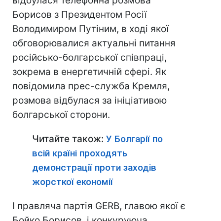
відбулася телефонна розмова
Борисов з Президентом Росії
Володимиром Путіним, в ході якої
обговорювалися актуальні питання
російсько-болгарської співпраці,
зокрема в енергетичній сфері. Як
повідомила прес-служба Кремля,
розмова відбулася за ініціативою
болгарської сторони.
Читайте також:
У Болгарії по
всій країні проходять
демонстрації проти заходів
жорсткої економії
І правляча партія GERB, главою якої є
Бойко Борисов, і конкуруюча